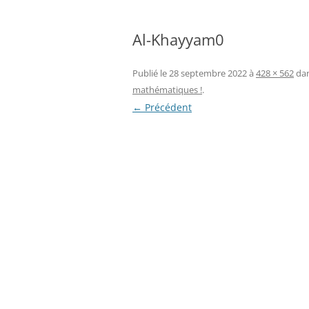
Al-Khayyam0
Publié le
28 septembre 2022
à
428 × 562
da
mathématiques !
.
← Précédent