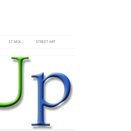
ET MOI…
STREET ART
LES INVASIONS RÉCENTES
SPACE INVADER À PARIS
MR DJOUL ET SES ALIENS
STREET ART À PARIS
PIXEL ART
DU STREET ART À NEW YORK
LAND ART ET STREET ART