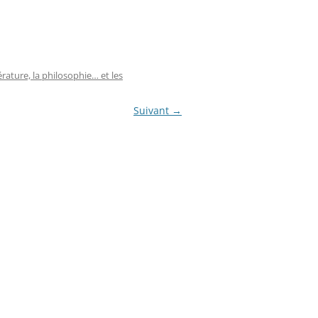
érature, la philosophie… et les
Suivant →