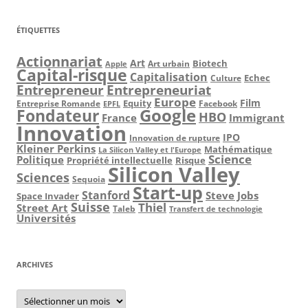
ÉTIQUETTES
Actionnariat
Art
Art urbain
Biotech
Apple
Capital-risque
Capitalisation
Echec
Culture
Entrepreneur
Entrepreneuriat
Europe
Film
Equity
Facebook
Entreprise Romande
EPFL
Fondateur
Google
HBO
France
Immigrant
Innovation
IPO
Innovation de rupture
Kleiner Perkins
Mathématique
La Silicon Valley et l'Europe
Science
Politique
Propriété intellectuelle
Risque
Silicon Valley
Sciences
Sequoia
Start-up
Stanford
Steve Jobs
Space Invader
Suisse
Thiel
Street Art
Taleb
Transfert de technologie
Universités
ARCHIVES
Archives