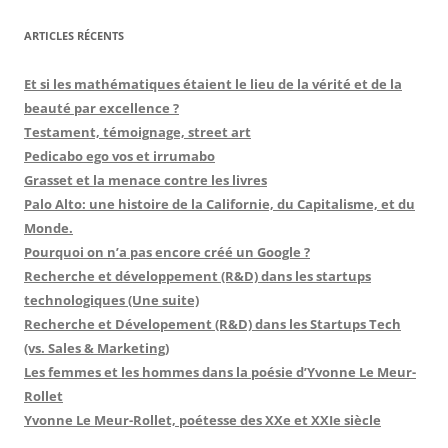
ARTICLES RÉCENTS
Et si les mathématiques étaient le lieu de la vérité et de la
beauté par excellence ?
Testament, témoignage, street art
Pedicabo ego vos et irrumabo
Grasset et la menace contre les livres
Palo Alto: une histoire de la Californie, du Capitalisme, et du
Monde.
Pourquoi on n’a pas encore créé un Google ?
Recherche et développement (R&D) dans les startups
technologiques (Une suite)
Recherche et Dévelopement (R&D) dans les Startups Tech
(vs. Sales & Marketing)
Les femmes et les hommes dans la poésie d’Yvonne Le Meur-
Rollet
Yvonne Le Meur-Rollet, poétesse des XXe et XXIe siècle