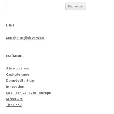
Rechercher :
LIENS
See the English version
CATÉGORIES
A lire ou à voir
Capital-risque
Donnée Start-up
Innovation
La Silicon Valley et l'Europe
Street Art
The Book