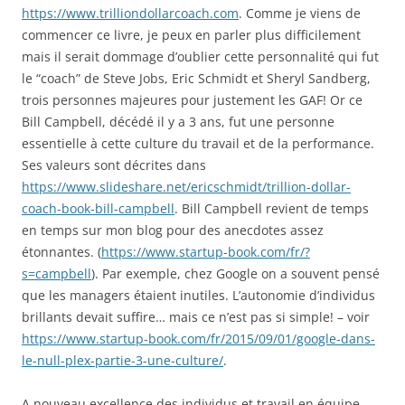
https://www.trilliondollarcoach.com
. Comme je viens de
commencer ce livre, je peux en parler plus difficilement
mais il serait dommage d’oublier cette personnalité qui fut
le “coach” de Steve Jobs, Eric Schmidt et Sheryl Sandberg,
trois personnes majeures pour justement les GAF! Or ce
Bill Campbell, décédé il y a 3 ans, fut une personne
essentielle à cette culture du travail et de la performance.
Ses valeurs sont décrites dans
https://www.slideshare.net/ericschmidt/trillion-dollar-
coach-book-bill-campbell
. Bill Campbell revient de temps
en temps sur mon blog pour des anecdotes assez
étonnantes. (
https://www.startup-book.com/fr/?
s=campbell
). Par exemple, chez Google on a souvent pensé
que les managers étaient inutiles. L’autonomie d’individus
brillants devait suffire… mais ce n’est pas si simple! – voir
https://www.startup-book.com/fr/2015/09/01/google-dans-
le-null-plex-partie-3-une-culture/
.
A nouveau excellence des individus et travail en équipe,