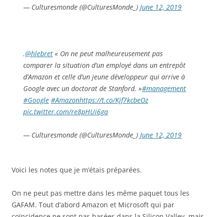
— Culturesmonde (@CulturesMonde_)
June 12, 2019
.
@hlebret
« On ne peut malheureusement pas
comparer la situation d’un employé dans un entrepôt
d’Amazon et celle d’un jeune développeur qui arrive à
Google avec un doctorat de Stanford. »
#management
#Google
#Amazon
https://t.co/Kjf7kcbeOz
pic.twitter.com/re8pHUi6ga
— Culturesmonde (@CulturesMonde_)
June 12, 2019
Voici les notes que je m’étais préparées.
On ne peut pas mettre dans les même paquet tous les
GAFAM. Tout d’abord Amazon et Microsoft qui par
coïncidence ne sont pas basées dans la Silicon Valley, mais