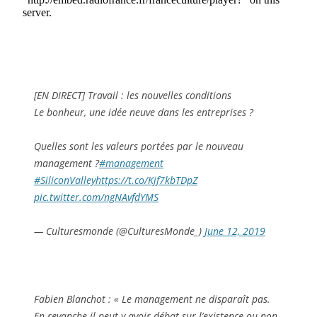
[EN DIRECT] Travail : les nouvelles conditions
Le bonheur, une idée neuve dans les entreprises ?
Quelles sont les valeurs portées par le nouveau
management ?
#management
#SiliconValley
https://t.co/Kjf7kbTDpZ
pic.twitter.com/ngNAvfdYMS
— Culturesmonde (@CulturesMonde_)
June 12, 2019
Fabien Blanchot : « Le management ne disparaît pas.
En revanche il peut y avoir débat sur l’existence ou non