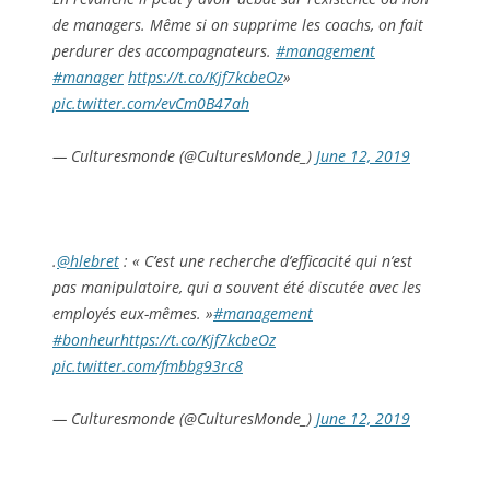
de managers. Même si on supprime les coachs, on fait
perdurer des accompagnateurs.
#management
#manager
https://t.co/Kjf7kcbeOz
»
pic.twitter.com/evCm0B47ah
— Culturesmonde (@CulturesMonde_)
June 12, 2019
.
@hlebret
: « C’est une recherche d’efficacité qui n’est
pas manipulatoire, qui a souvent été discutée avec les
employés eux-mêmes. »
#management
#bonheur
https://t.co/Kjf7kcbeOz
pic.twitter.com/fmbbg93rc8
— Culturesmonde (@CulturesMonde_)
June 12, 2019