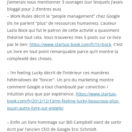
J’aimerais vous mentionner 3 ouvrages (sur lesquels j’avais
bloggé pour 2 d’entres eux)
– Work Rules décrit le “people management” chez Google
(ils ne parlent “plus” de ressources humaines). L’auteur
Lazlo Bock qui fut le patron de cette activité a quasiment
théorisé tout cela. Vous trouverez mes 5 posts sur ce livre
par le lien:
https://www.startup-book.com/fr/?s=bock
. C’est
un livre en tout point remarquable parce qu’il montre la
complexité des choses.
– I’m feeling Lucky décrit de l’intérieur ces manières
hétérodoxes de “foncer”. Un pro du marketing montre
comment Google a tout chamboulé par conviction /
intuition plus que par expérience.
https://www.startup-
book.com/fr/2012/12/13/im-feeling-lucky-beaucoup-plus-
quun-autre-livre-sur-google/
– Enfin un livre hommage sur Bill Campbell vient de sortir
écrit par l’ancien CEO de Google Eric Schmidt.