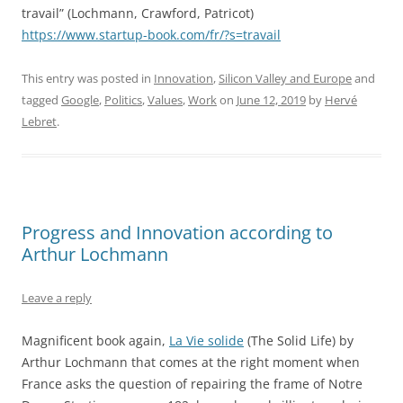
travail” (Lochmann, Crawford, Patricot)
https://www.startup-book.com/fr/?s=travail
This entry was posted in
Innovation
,
Silicon Valley and Europe
and
tagged
Google
,
Politics
,
Values
,
Work
on
June 12, 2019
by
Hervé
Lebret
.
Progress and Innovation according to
Arthur Lochmann
Leave a reply
Magnificent book again,
La Vie solide
(The Solid Life) by
Arthur Lochmann that comes at the right moment when
France asks the question of repairing the frame of Notre