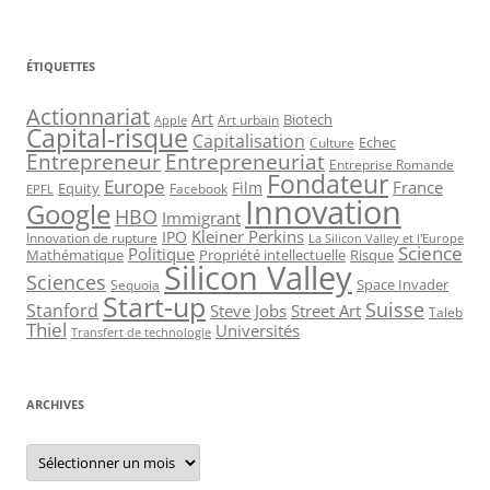
ÉTIQUETTES
Actionnariat
Art
Art urbain
Biotech
Apple
Capital-risque
Capitalisation
Echec
Culture
Entrepreneur
Entrepreneuriat
Entreprise Romande
Fondateur
Europe
France
Film
Equity
Facebook
EPFL
Innovation
Google
HBO
Immigrant
Kleiner Perkins
IPO
Innovation de rupture
La Silicon Valley et l'Europe
Science
Politique
Mathématique
Propriété intellectuelle
Risque
Silicon Valley
Sciences
Space Invader
Sequoia
Start-up
Suisse
Stanford
Steve Jobs
Street Art
Taleb
Thiel
Universités
Transfert de technologie
ARCHIVES
Archives