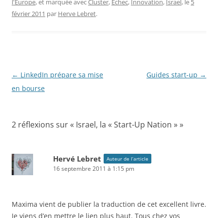
l'Europe
, et marquée avec
Cluster
,
Echec
,
Innovation
,
Israel
, le
5
février 2011
par
Herve Lebret
.
Navigation
←
LinkedIn prépare sa mise
Guides start-up
→
des
en bourse
articles
2 réflexions sur «
Israel, la « Start-Up Nation »
»
Hervé Lebret
Auteur de l’article
16 septembre 2011 à 1:15 pm
Maxima vient de publier la traduction de cet excellent livre.
Je viens d’en mettre le lien plus haut. Tous chez vos