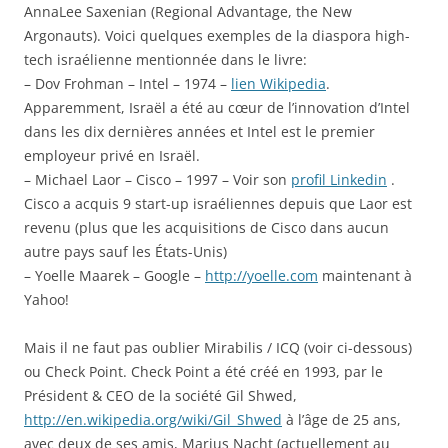
AnnaLee Saxenian (Regional Advantage, the New
Argonauts). Voici quelques exemples de la diaspora high-
tech israélienne mentionnée dans le livre:
– Dov Frohman – Intel – 1974 –
lien Wikipedia
.
Apparemment, Israël a été au cœur de l’innovation d’Intel
dans les dix dernières années et Intel est le premier
employeur privé en Israël.
– Michael Laor – Cisco – 1997 – Voir son
profil Linkedin
.
Cisco a acquis 9 start-up israéliennes depuis que Laor est
revenu (plus que les acquisitions de Cisco dans aucun
autre pays sauf les États-Unis)
– Yoelle Maarek – Google –
http://yoelle.com
maintenant à
Yahoo!
Mais il ne faut pas oublier Mirabilis / ICQ (voir ci-dessous)
ou Check Point. Check Point a été créé en 1993, par le
Président & CEO de la société Gil Shwed,
http://en.wikipedia.org/wiki/Gil_Shwed
à l’âge de 25 ans,
avec deux de ses amis, Marius Nacht (actuellement au