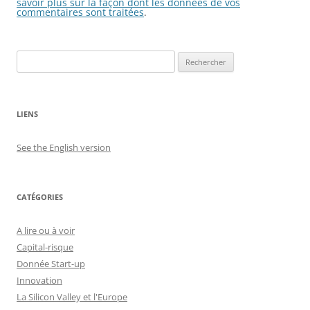
savoir plus sur la façon dont les données de vos
commentaires sont traitées
.
Rechercher :
LIENS
See the English version
CATÉGORIES
A lire ou à voir
Capital-risque
Donnée Start-up
Innovation
La Silicon Valley et l'Europe