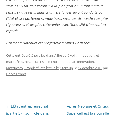
savoir si l’Etat doit recourir à la planification. Il faut surtout
s’assurer que les grands chantiers lancés seront conduits par
l’Etat et ses partenaires industriels selon les démarches les plus
rigoureuses et les plus cohérentes avec l’intensité d’innovation
espérée.
Harmand Hatchuel est professeur à Mines ParisTech
Cette entrée a été publiée dans
A lire ou à voir
,
Innovation
, et
marquée avec
Capital-risque
,
Entrepreneuriat
,
Innovation
,
Mazzucato
,
Propriété intellectuelle
,
Start-up
, le
17 octobre 2013
par
Herve Lebret
.
Navigation
←
L’État entrepreneurial
Après Neolane et Criteo,
des
(partie 3) – son rôle dans
Supercell est la nouvelle