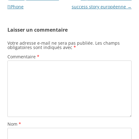
articles
l’iPhone
success story européenne
→
Laisser un commentaire
Votre adresse e-mail ne sera pas publiée.
Les champs
obligatoires sont indiqués avec
*
Commentaire
*
Nom
*