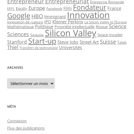
Entrepreneur
Entrepreneuriat
Entreprise Romande
Fondateur
Europe
France
Film
Equity
Facebook
EPFL
Innovation
Google
HBO
Immigrant
Kleiner Perkins
IPO
Innovation de rupture
La Silicon Valley et l'Europe
Science
Politique
Mathématique
Propriété intellectuelle
Risque
Silicon Valley
Sciences
Space Invader
Sequoia
Start-up
Suisse
Stanford
Steve Jobs
Street Art
Taleb
Thiel
Universités
Transfert de technologie
ARCHIVES
Archives
MÉTA
Connexion
Flux des publications