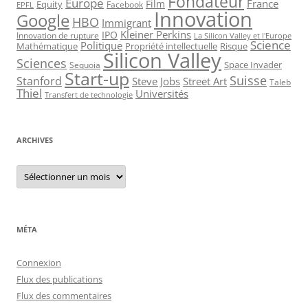
Fondateur
Europe
France
Film
Equity
Facebook
EPFL
Innovation
Google
HBO
Immigrant
Kleiner Perkins
IPO
Innovation de rupture
La Silicon Valley et l'Europe
Science
Politique
Mathématique
Propriété intellectuelle
Risque
Silicon Valley
Sciences
Space Invader
Sequoia
Start-up
Suisse
Stanford
Steve Jobs
Street Art
Taleb
Thiel
Universités
Transfert de technologie
ARCHIVES
Archives
MÉTA
Connexion
Flux des publications
Flux des commentaires