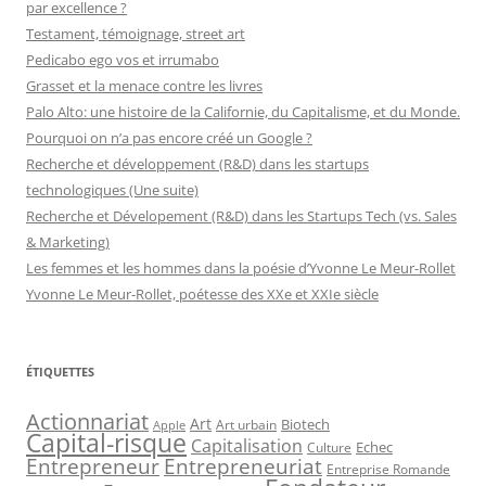
par excellence ?
Testament, témoignage, street art
Pedicabo ego vos et irrumabo
Grasset et la menace contre les livres
Palo Alto: une histoire de la Californie, du Capitalisme, et du Monde.
Pourquoi on n’a pas encore créé un Google ?
Recherche et développement (R&D) dans les startups
technologiques (Une suite)
Recherche et Dévelopement (R&D) dans les Startups Tech (vs. Sales
& Marketing)
Les femmes et les hommes dans la poésie d’Yvonne Le Meur-Rollet
Yvonne Le Meur-Rollet, poétesse des XXe et XXIe siècle
ÉTIQUETTES
Actionnariat
Art
Art urbain
Biotech
Apple
Capital-risque
Capitalisation
Echec
Culture
Entrepreneur
Entrepreneuriat
Entreprise Romande