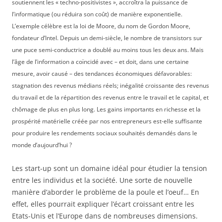
soutiennent les « techno-positivistes », accroîtra la puissance de
l’informatique (ou réduira son coût) de manière exponentielle.
L’exemple célèbre est la loi de Moore, du nom de Gordon Moore,
fondateur d’Intel. Depuis un demi-siècle, le nombre de transistors sur
une puce semi-conductrice a doublé au moins tous les deux ans. Mais
l’âge de l’information a coïncidé avec – et doit, dans une certaine
mesure, avoir causé – des tendances économiques défavorables:
stagnation des revenus médians réels; inégalité croissante des revenus
du travail et de la répartition des revenus entre le travail et le capital, et
chômage de plus en plus long. Les gains importants en richesse et la
prospérité matérielle créée par nos entrepreneurs est-elle suffisante
pour produire les rendements sociaux souhaités demandés dans le
monde d’aujourd’hui ?
Les start-up sont un domaine idéal pour étudier la tension
entre les individus et la société. Une sorte de nouvelle
manière d’aborder le problème de la poule et l’oeuf… En
effet, elles pourrait expliquer l’écart croissant entre les
Etats-Unis et l’Europe dans de nombreuses dimensions.