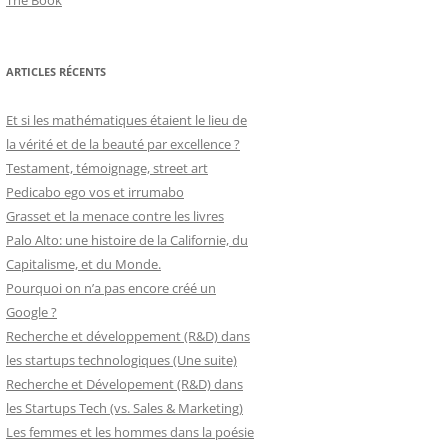
The Book
ARTICLES RÉCENTS
Et si les mathématiques étaient le lieu de
la vérité et de la beauté par excellence ?
Testament, témoignage, street art
Pedicabo ego vos et irrumabo
Grasset et la menace contre les livres
Palo Alto: une histoire de la Californie, du
Capitalisme, et du Monde.
Pourquoi on n’a pas encore créé un
Google ?
Recherche et développement (R&D) dans
les startups technologiques (Une suite)
Recherche et Dévelopement (R&D) dans
les Startups Tech (vs. Sales & Marketing)
Les femmes et les hommes dans la poésie