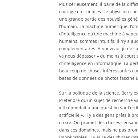
Plus sérieusement, il parle de la diff
courage en sciences. Le physicien com
une grande partie des nouvelles génér
l’humain. La machine numérique, l’ord
d’intelligence qu’une machine à vapeur
humains, sommes intuitifs, il n’y a a
complémentaires. A nouveau, je ne su
va nous dépasser – du moins à court t
d’intelligence en informatique. La perf
beaucoup de choses intéressantes co
bases de données de photos fascine B
Sur la politique de la science, Berry
Prétendre qu’un sujet de recherche va 
» Il répondait à une question sur l’ord
artificielle ». Il y a des gens prêts à 
croire. On promet des choses sensatio
dans ces domaines, mais ne pas prome
imprévisibles, il y aura des choses in