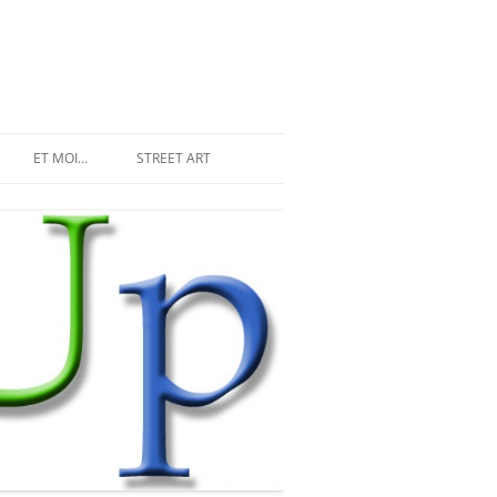
ET MOI…
STREET ART
LES INVASIONS RÉCENTES
SPACE INVADER À PARIS
MR DJOUL ET SES ALIENS
STREET ART À PARIS
PIXEL ART
DU STREET ART À NEW YORK
LAND ART ET STREET ART