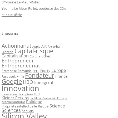
d’Yvonne Le Meur-Rollet
Yvonne Le Meur-Rollet, poétesse des XXe
et XXIe siècle
ÉTIQUETTES
Actionnariat
Art
Art urbain
Apple
Capital-risque
Biotech
Capitalisation
Echec
Culture
Entrepreneur
Entrepreneuriat
Europe
Equity
Entreprise Romande
EPFL
Fondateur
France
Film
Facebook
Google
HBO
Immigrant
Innovation
IPO
Innovation de rupture
Kleiner Perkins
La Silicon Valley et l'Europe
Politique
Mathématique
Science
Propriété intellectuelle
Risque
Sciences
Sequoia
Silicon Valley