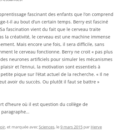
’apprentissage fascinant des enfants que l’on comprend
ige-t-il au bout d’un certain temps. Berry est fasciné
Sa fascination vient du fait que le cerveau traite
as la créativité, le cerveau est une machine immense
ent. Mais encore une fois, il sera difficile, sans
mment le cerveau fonctionne. Berry ne croit « pas plus
e des neurones artificiels pour simuler les mécanismes
aisir et l’ennui, la motivation sont essentiels à
petite pique sur l’état actuel de la recherche. « Il ne
t avoir du succès. Ou plutôt il faut se battre »
rt d’heure où il est question du collège de
r paragraphe…
voir
, et marquée avec
Sciences
, le
9 mars 2015
par
Herve