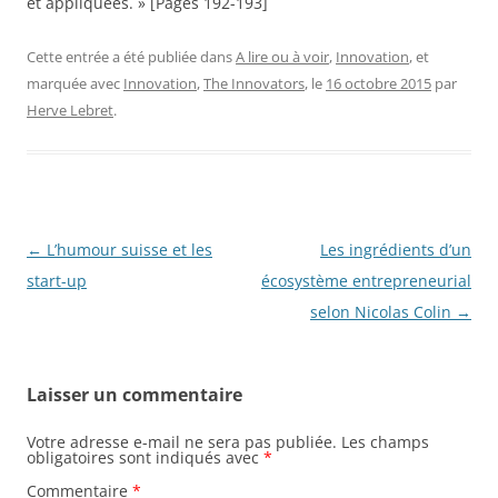
et appliquées. » [Pages 192-193]
Cette entrée a été publiée dans
A lire ou à voir
,
Innovation
, et
marquée avec
Innovation
,
The Innovators
, le
16 octobre 2015
par
Herve Lebret
.
Navigation
←
L’humour suisse et les
Les ingrédients d’un
des
start-up
écosystème entrepreneurial
articles
selon Nicolas Colin
→
Laisser un commentaire
Votre adresse e-mail ne sera pas publiée.
Les champs
obligatoires sont indiqués avec
*
Commentaire
*