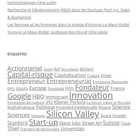
technologiques (Une suite)
Recherche et Dévelopement (R&D) dans les Startups Tech (vs. Sales
& Marketing)
Les femmes et les hommes dans la poésie d’Yvonne Le Meur-Rollet
Yvonne Le Meur-Rollet, poétesse des XXe et XXIe siècle
ÉTIQUETTES
Actionnariat
Art
Art urbain
Biotech
Apple
Capital-risque
Capitalisation
Echec
Culture
Entrepreneur
Entrepreneuriat
Entreprise Romande
Fondateur
Europe
France
Film
Equity
Facebook
EPFL
Innovation
Google
HBO
Immigrant
Kleiner Perkins
IPO
Innovation de rupture
La Silicon Valley et l'Europe
Science
Politique
Mathématique
Propriété intellectuelle
Risque
Silicon Valley
Sciences
Space Invader
Sequoia
Start-up
Suisse
Stanford
Steve Jobs
Street Art
Taleb
Thiel
Universités
Transfert de technologie