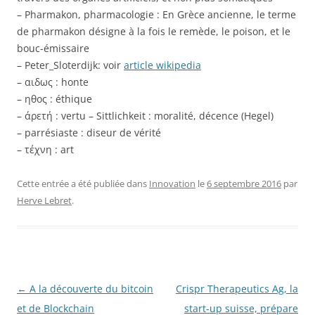
– Pharmakon, pharmacologie : En Grèce ancienne, le terme
de pharmakon désigne à la fois le remède, le poison, et le
bouc-émissaire
– Peter_Sloterdijk: voir
article wikipedia
– αιδως : honte
– ηθος : éthique
– άρετή : vertu – Sittlichkeit : moralité, décence (Hegel)
– parrésiaste : diseur de vérité
– τέχνη : art
Cette entrée a été publiée dans
Innovation
le
6 septembre 2016
par
Herve Lebret
.
Navigation
←
A la découverte du bitcoin
Crispr Therapeutics Ag, la
des
et de Blockchain
start-up suisse, prépare