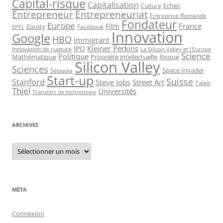
Capital-risque
Capitalisation
Echec
Culture
Entrepreneur
Entrepreneuriat
Entreprise Romande
Fondateur
Europe
France
Film
Equity
Facebook
EPFL
Innovation
Google
HBO
Immigrant
Kleiner Perkins
IPO
Innovation de rupture
La Silicon Valley et l'Europe
Science
Politique
Mathématique
Propriété intellectuelle
Risque
Silicon Valley
Sciences
Space Invader
Sequoia
Start-up
Suisse
Stanford
Steve Jobs
Street Art
Taleb
Thiel
Universités
Transfert de technologie
ARCHIVES
Archives
MÉTA
Connexion