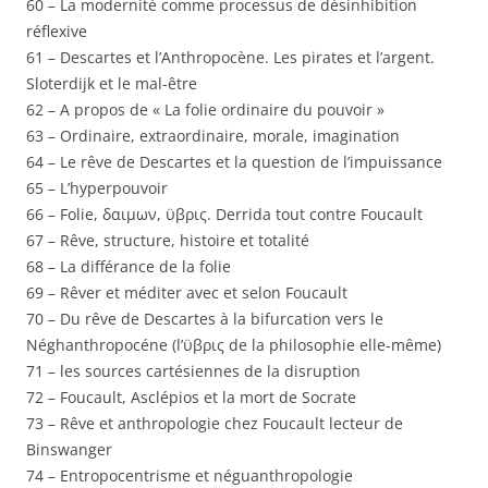
60 – La modernité comme processus de désinhibition
réflexive
61 – Descartes et l’Anthropocène. Les pirates et l’argent.
Sloterdijk et le mal-être
62 – A propos de « La folie ordinaire du pouvoir »
63 – Ordinaire, extraordinaire, morale, imagination
64 – Le rêve de Descartes et la question de l’impuissance
65 – L’hyperpouvoir
66 – Folie, δαιμων, ϋβρις. Derrida tout contre Foucault
67 – Rêve, structure, histoire et totalité
68 – La différance de la folie
69 – Rêver et méditer avec et selon Foucault
70 – Du rêve de Descartes à la bifurcation vers le
Néghanthropocéne (l’ϋβρις de la philosophie elle-même)
71 – les sources cartésiennes de la disruption
72 – Foucault, Asclépios et la mort de Socrate
73 – Rêve et anthropologie chez Foucault lecteur de
Binswanger
74 – Entropocentrisme et néguanthropologie