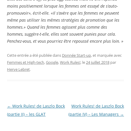
moins positivement lorsque les femmes ont essayé de s’auto-
promouvoir», écrit-elle. «Il s’avère que les femmes ne peuvent
même pas utiliser les mêmes stratégies de promotion que les
hommes.» Quand les femmes agissent plus comme des
hommes, suggère-t-elle, elles sont souvent punies pour cela.
Penchez-vous, et vous pourriez être repoussé encore plus loin. »
Cette entrée a été publiée dans
Donnée Start-up
, et marquée avec
Femmes et High-tech
,
Google
,
Work Rules!
, le
24 juillet 2018
par
Herve Lebret
.
Navigation
←
Work Rules! de Laszlo Bock
Work Rules! de Laszlo Bock
des
(partie II) – les GLAT
(partie IV) – Les Managers
→
articles