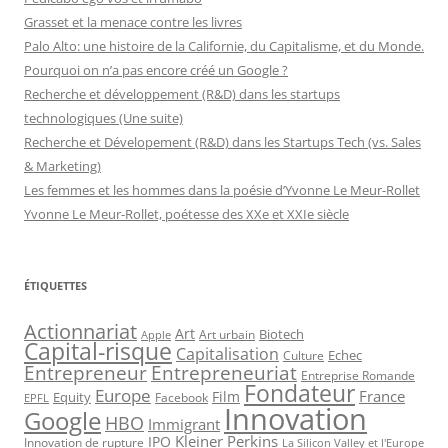
Grasset et la menace contre les livres
Palo Alto: une histoire de la Californie, du Capitalisme, et du Monde.
Pourquoi on n’a pas encore créé un Google ?
Recherche et développement (R&D) dans les startups
technologiques (Une suite)
Recherche et Dévelopement (R&D) dans les Startups Tech (vs. Sales
& Marketing)
Les femmes et les hommes dans la poésie d’Yvonne Le Meur-Rollet
Yvonne Le Meur-Rollet, poétesse des XXe et XXIe siècle
ÉTIQUETTES
Actionnariat
Art
Art urbain
Biotech
Apple
Capital-risque
Capitalisation
Echec
Culture
Entrepreneur
Entrepreneuriat
Entreprise Romande
Fondateur
Europe
France
Film
Equity
Facebook
EPFL
Innovation
Google
HBO
Immigrant
Kleiner Perkins
IPO
Innovation de rupture
La Silicon Valley et l'Europe