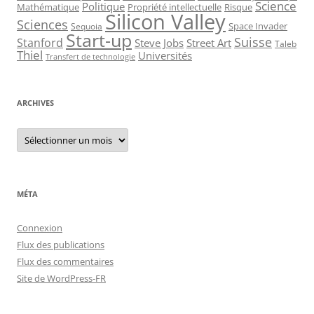
Science
Politique
Mathématique
Propriété intellectuelle
Risque
Silicon Valley
Sciences
Space Invader
Sequoia
Start-up
Suisse
Stanford
Steve Jobs
Street Art
Taleb
Thiel
Universités
Transfert de technologie
ARCHIVES
Archives
MÉTA
Connexion
Flux des publications
Flux des commentaires
Site de WordPress-FR