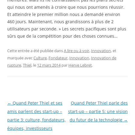
qui nous ont amenés à croire que nous pourrions réussir.
Et atteindre le premier million nous a demandé environ
460 jours. Maintenant, nous grandissons à plus de 2
utilisateurs par seconde. » Les secrets pacifiques sont plus
sûrs que de la compétition pour des choses connues…
Cette entrée a été publiée dans
A lire ou à voir
,
Innovation
, et
marquée avec
Culture
,
Fondateur
,
Innovation
,
Innovation de
rupture
,
Thiel
, le
12 mars 2014
par
Herve Lebret
.
Navigation
←
Quand Peter Thiel et ses
Quand Peter Thiel parle des
des
amis parlent des start-up –
start-up – partie 5: une vision
articles
partie 3: culture, fondateurs,
du futur de la technologie
→
équipes, investisseurs