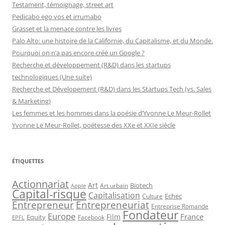
Testament, témoignage, street art
Pedicabo ego vos et irrumabo
Grasset et la menace contre les livres
Palo Alto: une histoire de la Californie, du Capitalisme, et du Monde.
Pourquoi on n’a pas encore créé un Google ?
Recherche et développement (R&D) dans les startups
technologiques (Une suite)
Recherche et Dévelopement (R&D) dans les Startups Tech (vs. Sales
& Marketing)
Les femmes et les hommes dans la poésie d’Yvonne Le Meur-Rollet
Yvonne Le Meur-Rollet, poétesse des XXe et XXIe siècle
ÉTIQUETTES
Actionnariat
Art
Art urbain
Biotech
Apple
Capital-risque
Capitalisation
Echec
Culture
Entrepreneur
Entrepreneuriat
Entreprise Romande
Fondateur
Europe
France
Film
Equity
Facebook
EPFL