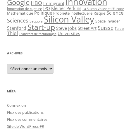
Innovation
Google
HBO
Immigrant
Kleiner Perkins
IPO
Innovation de rupture
La Silicon Valley et l'Europe
Science
Politique
Mathématique
Propriété intellectuelle
Risque
Silicon Valley
Sciences
Space Invader
Sequoia
Start-up
Suisse
Stanford
Steve Jobs
Street Art
Taleb
Thiel
Universités
Transfert de technologie
ARCHIVES
Archives
MÉTA
Connexion
Flux des publications
Flux des commentaires
Site de WordPress-FR