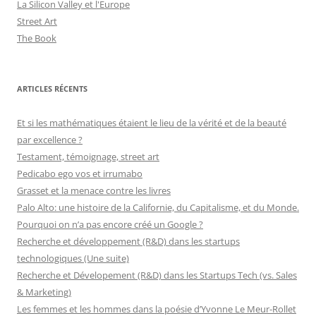
La Silicon Valley et l'Europe
Street Art
The Book
ARTICLES RÉCENTS
Et si les mathématiques étaient le lieu de la vérité et de la beauté
par excellence ?
Testament, témoignage, street art
Pedicabo ego vos et irrumabo
Grasset et la menace contre les livres
Palo Alto: une histoire de la Californie, du Capitalisme, et du Monde.
Pourquoi on n’a pas encore créé un Google ?
Recherche et développement (R&D) dans les startups
technologiques (Une suite)
Recherche et Dévelopement (R&D) dans les Startups Tech (vs. Sales
& Marketing)
Les femmes et les hommes dans la poésie d’Yvonne Le Meur-Rollet