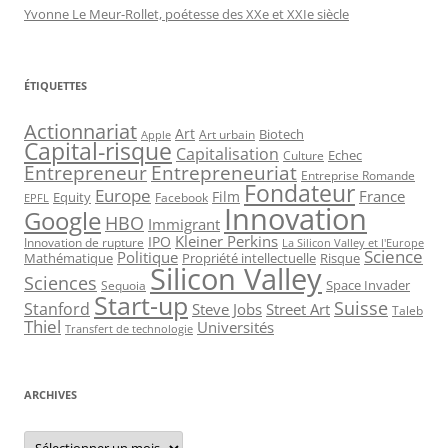
Yvonne Le Meur-Rollet, poétesse des XXe et XXIe siècle
ÉTIQUETTES
Actionnariat
Art
Art urbain
Biotech
Apple
Capital-risque
Capitalisation
Echec
Culture
Entrepreneur
Entrepreneuriat
Entreprise Romande
Fondateur
Europe
France
Film
Equity
Facebook
EPFL
Innovation
Google
HBO
Immigrant
Kleiner Perkins
IPO
Innovation de rupture
La Silicon Valley et l'Europe
Science
Politique
Mathématique
Propriété intellectuelle
Risque
Silicon Valley
Sciences
Space Invader
Sequoia
Start-up
Suisse
Stanford
Steve Jobs
Street Art
Taleb
Thiel
Universités
Transfert de technologie
ARCHIVES
Archives