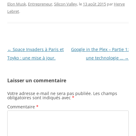
Elon Musk
,
Entrepreneur
,
Silicon Valley
, le
13 août 2015
par
Herve
Lebret
.
Navigation
←
Space Invaders à Paris et
Google in the Plex – Partie 1:
des
Toyko : une mise à jour.
une technologie …
→
articles
Laisser un commentaire
Votre adresse e-mail ne sera pas publiée.
Les champs
obligatoires sont indiqués avec
*
Commentaire
*