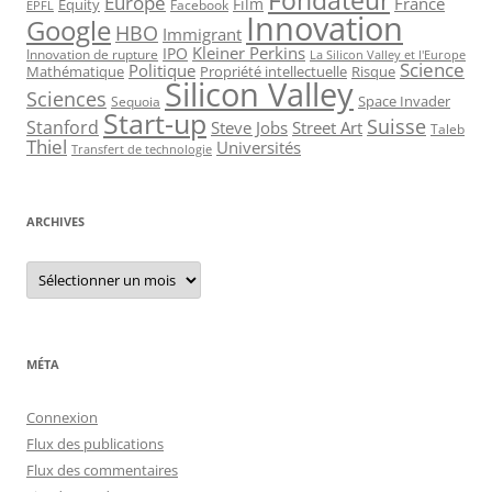
Fondateur
Europe
France
Film
Equity
Facebook
EPFL
Innovation
Google
HBO
Immigrant
Kleiner Perkins
IPO
Innovation de rupture
La Silicon Valley et l'Europe
Science
Politique
Mathématique
Propriété intellectuelle
Risque
Silicon Valley
Sciences
Space Invader
Sequoia
Start-up
Suisse
Stanford
Steve Jobs
Street Art
Taleb
Thiel
Universités
Transfert de technologie
ARCHIVES
Archives
MÉTA
Connexion
Flux des publications
Flux des commentaires