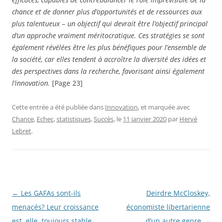
chance et de donner plus d’opportunités et de ressources aux
plus talentueux – un objectif qui devrait être l’objectif principal
d’un approche vraiment méritocratique. Ces stratégies se sont
également révélées être les plus bénéfiques pour l’ensemble de
la société, car elles tendent à accroître la diversité des idées et
des perspectives dans la recherche, favorisant ainsi également
l’innovation.
[Page 23]
Cette entrée a été publiée dans
Innovation
, et marquée avec
Chance
,
Echec
,
statistiques
,
Succès
, le
11 janvier 2020
par
Hervé
Lebret
.
Navigation
←
Les GAFAs sont-ils
Deirdre McCloskey,
des
menacés? Leur croissance
économiste libertarienne
articles
est, elle, toujours stable
d’un autre genre
→