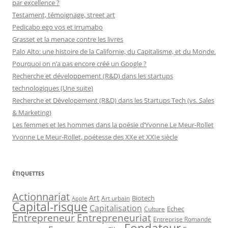
par excellence ?
Testament, témoignage, street art
Pedicabo ego vos et irrumabo
Grasset et la menace contre les livres
Palo Alto: une histoire de la Californie, du Capitalisme, et du Monde.
Pourquoi on n’a pas encore créé un Google ?
Recherche et développement (R&D) dans les startups
technologiques (Une suite)
Recherche et Dévelopement (R&D) dans les Startups Tech (vs. Sales
& Marketing)
Les femmes et les hommes dans la poésie d’Yvonne Le Meur-Rollet
Yvonne Le Meur-Rollet, poétesse des XXe et XXIe siècle
ÉTIQUETTES
Actionnariat
Art
Art urbain
Biotech
Apple
Capital-risque
Capitalisation
Echec
Culture
Entrepreneur
Entrepreneuriat
Entreprise Romande