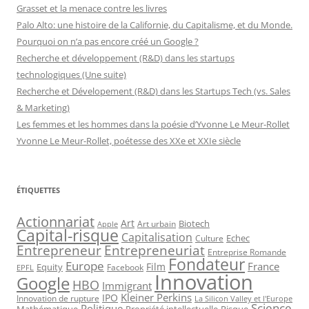
Grasset et la menace contre les livres
Palo Alto: une histoire de la Californie, du Capitalisme, et du Monde.
Pourquoi on n’a pas encore créé un Google ?
Recherche et développement (R&D) dans les startups
technologiques (Une suite)
Recherche et Dévelopement (R&D) dans les Startups Tech (vs. Sales
& Marketing)
Les femmes et les hommes dans la poésie d’Yvonne Le Meur-Rollet
Yvonne Le Meur-Rollet, poétesse des XXe et XXIe siècle
ÉTIQUETTES
Actionnariat
Art
Art urbain
Biotech
Apple
Capital-risque
Capitalisation
Echec
Culture
Entrepreneur
Entrepreneuriat
Entreprise Romande
Fondateur
Europe
France
Film
Equity
Facebook
EPFL
Innovation
Google
HBO
Immigrant
Kleiner Perkins
IPO
Innovation de rupture
La Silicon Valley et l'Europe
Science
Politique