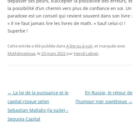
dépasser ses peurs, d’accepter la possibilité des erreurs, et
la possibilité d’un chemin vers plus de confiance en soi. Un
paradoxe est un conseil qui revient souvent dans son livre :
« Il ne faut jamais lire les livres de math. » Sauf celui-ci !
Superbe !
Cette entrée a été publiée dans
A lire ou à voir
, et marquée avec
Mathématique
, le
23 mars 2022
par
Hervé Lebret
.
Navigation
←
La loi de la puissance et le
En Russie, le retour de
des
capital-risque selon
l’humour noir soviétique
→
articles
Sebastian Mallaby (la suite) –
Sequoia Capital