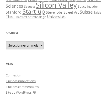
Mathématique
Propriété intellectuelle
Risque
Silicon Valley
Sciences
Space Invader
Sequoia
Start-up
Suisse
Stanford
Steve Jobs
Street Art
Taleb
Thiel
Universités
Transfert de technologie
ARCHIVES
Archives
MÉTA
Connexion
Flux des publications
Flux des commentaires
Site de WordPress-FR