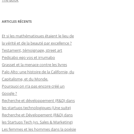
The Book
ARTICLES RÉCENTS
Et si les mathématiques étaient le lieu de
la vérité et de la beauté par excellence ?
Testament, témoignage, street art
Pedicabo ego vos et irrumabo
Grasset et la menace contre les livres
Palo Alto: une histoire de la Californie, du
Capitalisme, et du Monde.
Pourquoi on n’a pas encore créé un
Google ?
Recherche et développement (R&D) dans
les startups technologiques (Une suite)
Recherche et Dévelopement (R&D) dans
les Startups Tech (vs. Sales & Marketing)
Les femmes et les hommes dans la poésie