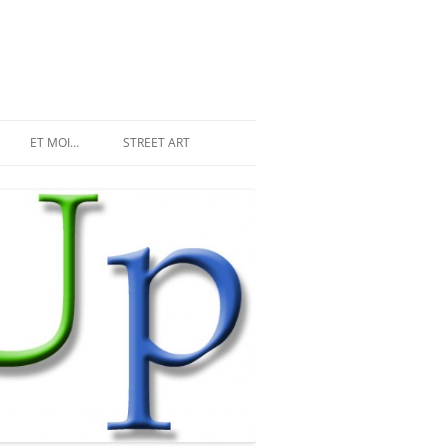
ET MOI…
STREET ART
LES INVASIONS RÉCENTES
SPACE INVADER À PARIS
MR DJOUL ET SES ALIENS
STREET ART À PARIS
PIXEL ART
DU STREET ART À NEW YORK
LAND ART ET STREET ART