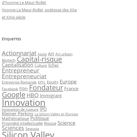
d’Yvonne Le Meur-Rollet
Yvonne Le Meur-Rollet, poétesse des XXe
et XXIe siècle
ÉTIQUETTES
Actionnariat
Art
Art urbain
Apple
Capital-risque
Biotech
Capitalisation
Echec
Culture
Entrepreneur
Entrepreneuriat
Europe
Equity
Entreprise Romande
EPFL
Fondateur
France
Film
Facebook
Google
HBO
Immigrant
Innovation
IPO
Innovation de rupture
Kleiner Perkins
La Silicon Valley et l'Europe
Politique
Mathématique
Science
Propriété intellectuelle
Risque
Sciences
Sequoia
Silicon Valley