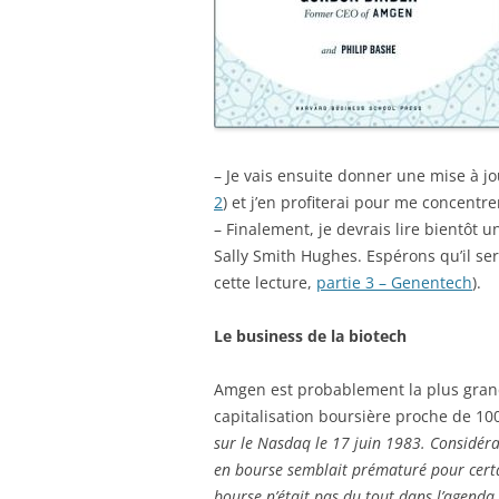
– Je vais ensuite donner une mise à jo
2
) et j’en profiterai pour me concentr
– Finalement, je devrais lire bientôt u
Sally Smith Hughes. Espérons qu’il ser
cette lecture,
partie 3 – Genentech
).
Le business de la biotech
Amgen est probablement la plus grand
capitalisation boursière proche de 100
sur le Nasdaq le 17 juin 1983. Considéra
en bourse semblait prématuré pour certai
bourse n’était pas du tout dans l’agenda 