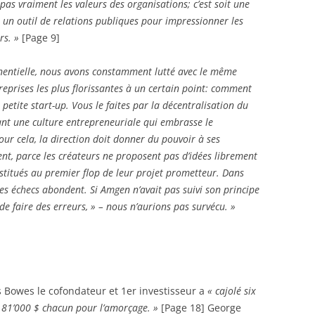
 pas vraiment les valeurs des organisations; c’est soit une
ou un outil de relations publiques pour impressionner les
rs. »
[Page 9]
entielle, nous avons constamment lutté avec le même
eprises les plus florissantes à un certain point: comment
 petite start-up. Vous le faites par la décentralisation du
sant une culture entrepreneuriale qui embrasse le
ur cela, la direction doit donner du pouvoir à ses
ent, parce les créateurs ne proposent pas d’idées librement
destitués au premier flop de leur projet prometteur. Dans
es échecs abondent. Si Amgen n’avait pas suivi son principe
de faire des erreurs, » – nous n’aurions pas survécu. »
s Bowes le cofondateur et 1er investisseur a
« cajolé six
ès 81’000 $ chacun pour l’amorçage. »
[Page 18] George