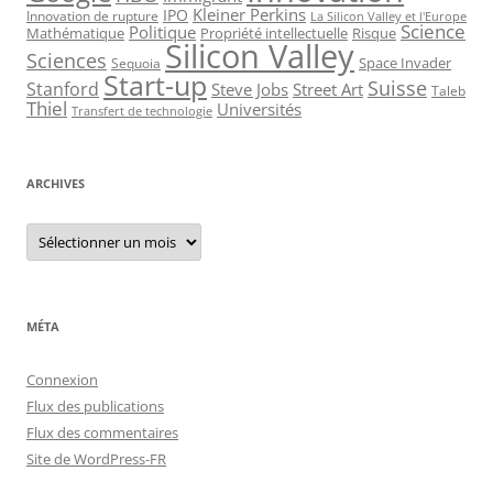
Kleiner Perkins
IPO
Innovation de rupture
La Silicon Valley et l'Europe
Science
Politique
Mathématique
Propriété intellectuelle
Risque
Silicon Valley
Sciences
Space Invader
Sequoia
Start-up
Suisse
Stanford
Steve Jobs
Street Art
Taleb
Thiel
Universités
Transfert de technologie
ARCHIVES
Archives
MÉTA
Connexion
Flux des publications
Flux des commentaires
Site de WordPress-FR