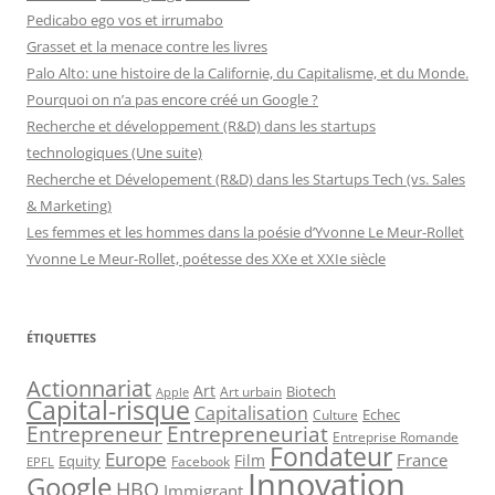
Pedicabo ego vos et irrumabo
Grasset et la menace contre les livres
Palo Alto: une histoire de la Californie, du Capitalisme, et du Monde.
Pourquoi on n’a pas encore créé un Google ?
Recherche et développement (R&D) dans les startups
technologiques (Une suite)
Recherche et Dévelopement (R&D) dans les Startups Tech (vs. Sales
& Marketing)
Les femmes et les hommes dans la poésie d’Yvonne Le Meur-Rollet
Yvonne Le Meur-Rollet, poétesse des XXe et XXIe siècle
ÉTIQUETTES
Actionnariat
Art
Art urbain
Biotech
Apple
Capital-risque
Capitalisation
Echec
Culture
Entrepreneur
Entrepreneuriat
Entreprise Romande
Fondateur
Europe
France
Film
Equity
Facebook
EPFL
Innovation
Google
HBO
Immigrant