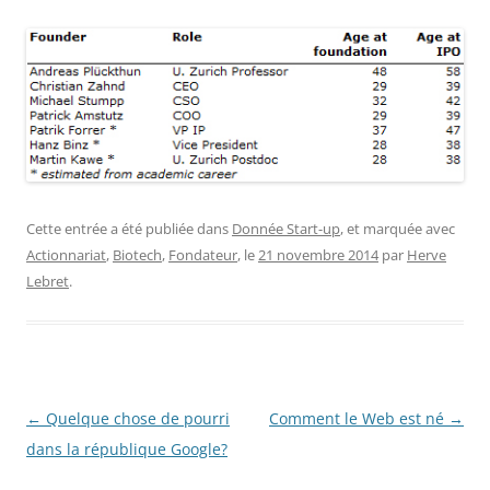
Cette entrée a été publiée dans
Donnée Start-up
, et marquée avec
Actionnariat
,
Biotech
,
Fondateur
, le
21 novembre 2014
par
Herve
Lebret
.
Navigation
←
Quelque chose de pourri
Comment le Web est né
→
des
dans la république Google?
articles