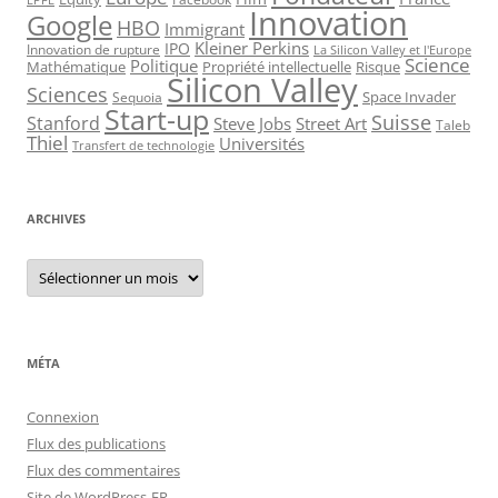
Innovation
Google
HBO
Immigrant
Kleiner Perkins
IPO
Innovation de rupture
La Silicon Valley et l'Europe
Science
Politique
Mathématique
Propriété intellectuelle
Risque
Silicon Valley
Sciences
Space Invader
Sequoia
Start-up
Suisse
Stanford
Steve Jobs
Street Art
Taleb
Thiel
Universités
Transfert de technologie
ARCHIVES
Archives
MÉTA
Connexion
Flux des publications
Flux des commentaires
Site de WordPress-FR