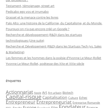
Testament, témoignage, street art
Pedicabo ego vos et irrumabo
Grasset et la menace contre les livres
Palo Alto: une histoire de la Californie, du Capitalisme, et du Monde.
Pourquoi on n’a pas encore créé un Google ?
Recherche et développement (R&D) dans les startups
technologiques (Une suite)
Recherche et Dévelopement (R&D) dans les Startups Tech (vs. Sales
& Marketing)
Les femmes et les hommes dans la poésie d’Yvonne Le Meur-Rollet
Yvonne Le Meur-Rollet, poétesse des XXe et XXIe siècle
ÉTIQUETTES
Actionnariat
Art
Art urbain
Biotech
Apple
Capital-risque
Capitalisation
Echec
Culture
Entrepreneur
Entrepreneuriat
Entreprise Romande
Fondateur
Europe
France
Film
Equity
Facebook
EPFL