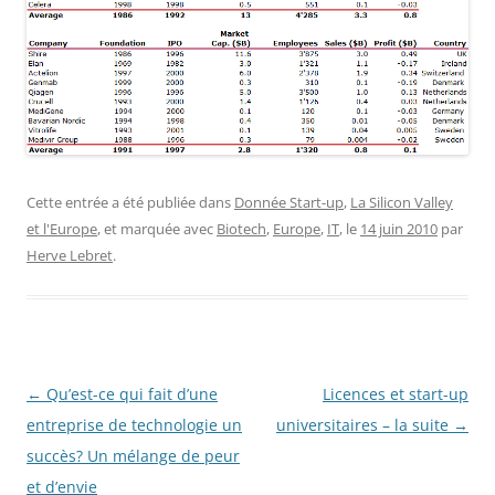
Cette entrée a été publiée dans
Donnée Start-up
,
La Silicon Valley
et l'Europe
, et marquée avec
Biotech
,
Europe
,
IT
, le
14 juin 2010
par
Herve Lebret
.
Navigation
←
Qu’est-ce qui fait d’une
Licences et start-up
des
entreprise de technologie un
universitaires – la suite
→
articles
succès? Un mélange de peur
et d’envie