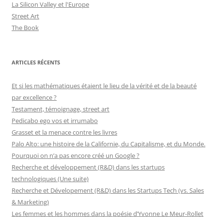
La Silicon Valley et l'Europe
Street Art
The Book
ARTICLES RÉCENTS
Et si les mathématiques étaient le lieu de la vérité et de la beauté
par excellence ?
Testament, témoignage, street art
Pedicabo ego vos et irrumabo
Grasset et la menace contre les livres
Palo Alto: une histoire de la Californie, du Capitalisme, et du Monde.
Pourquoi on n’a pas encore créé un Google ?
Recherche et développement (R&D) dans les startups
technologiques (Une suite)
Recherche et Dévelopement (R&D) dans les Startups Tech (vs. Sales
& Marketing)
Les femmes et les hommes dans la poésie d’Yvonne Le Meur-Rollet