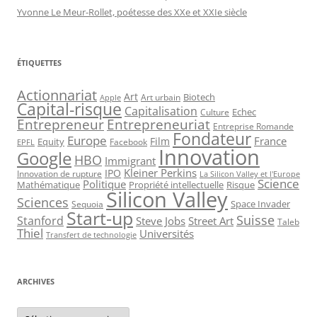
Yvonne Le Meur-Rollet, poétesse des XXe et XXIe siècle
ÉTIQUETTES
Actionnariat
Art
Art urbain
Biotech
Apple
Capital-risque
Capitalisation
Echec
Culture
Entrepreneur
Entrepreneuriat
Entreprise Romande
Fondateur
Europe
France
Film
Equity
Facebook
EPFL
Innovation
Google
HBO
Immigrant
Kleiner Perkins
IPO
Innovation de rupture
La Silicon Valley et l'Europe
Science
Politique
Mathématique
Propriété intellectuelle
Risque
Silicon Valley
Sciences
Space Invader
Sequoia
Start-up
Suisse
Stanford
Steve Jobs
Street Art
Taleb
Thiel
Universités
Transfert de technologie
ARCHIVES
Archives