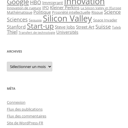
Innovation
Google
HBO
Immigrant
Kleiner Perkins
IPO
Innovation de rupture
La Silicon Valley et l'Europe
Science
Politique
Mathématique
Propriété intellectuelle
Risque
Silicon Valley
Sciences
Space Invader
Sequoia
Start-up
Suisse
Stanford
Steve Jobs
Street Art
Taleb
Thiel
Universités
Transfert de technologie
ARCHIVES
Archives
MÉTA
Connexion
Flux des publications
Flux des commentaires
Site de WordPress-FR