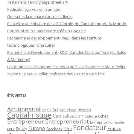
Testament, témoignage, street art
Pedicabo ego vos et irrumabo
Grasset et la menace contre les livres
Palo Alto: une histoire de la Californie, du Capitalisme, et du Monde.
Pourquoi on n’a pas encore créé un Google ?
Recherche et développement (R&D) dans les startups
technologiques (Une suite)
Recherche et Dévelopement (R&D) dans les Startups Tech (vs. Sales
& Marketing)
Les femmes et les hommes dans la poésie d’Yvonne Le Meur-Rollet
Yvonne Le Meur-Rollet, poétesse des XXe et XXIe siècle
ÉTIQUETTES
Actionnariat
Art
Art urbain
Biotech
Apple
Capital-risque
Capitalisation
Echec
Culture
Entrepreneur
Entrepreneuriat
Entreprise Romande
Fondateur
Europe
France
Film
Equity
Facebook
EPFL