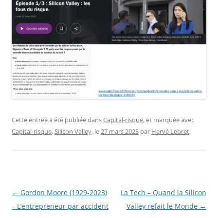
Cette entrée a été publiée dans
Capital-risque
, et marquée avec
Capital-risque
,
Silicon Valley
, le
27 mars 2023
par
Hervé Lebret
.
Navigation
←
Gordon Moore (1929-2023)
La Tech – Quand la Silicon
des
– L’entrepreneur par accident
Valley refait le Monde
→