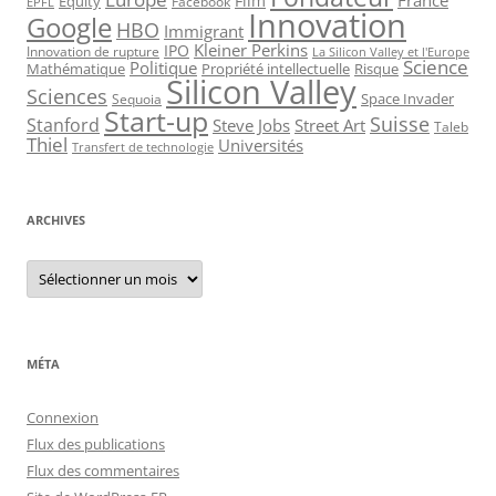
France
Film
Equity
Facebook
EPFL
Innovation
Google
HBO
Immigrant
Kleiner Perkins
IPO
Innovation de rupture
La Silicon Valley et l'Europe
Science
Politique
Mathématique
Propriété intellectuelle
Risque
Silicon Valley
Sciences
Space Invader
Sequoia
Start-up
Suisse
Stanford
Steve Jobs
Street Art
Taleb
Thiel
Universités
Transfert de technologie
ARCHIVES
Archives
MÉTA
Connexion
Flux des publications
Flux des commentaires