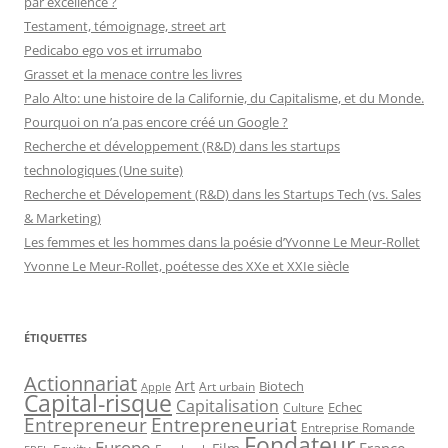
par excellence ?
Testament, témoignage, street art
Pedicabo ego vos et irrumabo
Grasset et la menace contre les livres
Palo Alto: une histoire de la Californie, du Capitalisme, et du Monde.
Pourquoi on n’a pas encore créé un Google ?
Recherche et développement (R&D) dans les startups
technologiques (Une suite)
Recherche et Dévelopement (R&D) dans les Startups Tech (vs. Sales
& Marketing)
Les femmes et les hommes dans la poésie d’Yvonne Le Meur-Rollet
Yvonne Le Meur-Rollet, poétesse des XXe et XXIe siècle
ÉTIQUETTES
Actionnariat
Art
Art urbain
Biotech
Apple
Capital-risque
Capitalisation
Echec
Culture
Entrepreneur
Entrepreneuriat
Entreprise Romande
Fondateur
Europe