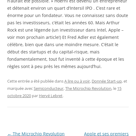
n’aurait été possible. » Hoerni est devenu un entrepreneur
et détenait environ un quart d’Intersil IPO . C’est rare et
énorme pour un fondateur. Vous ne connaissez sans doute
pas les investisseurs, c’était les années 60. Mais Arthur
Rock est une légende (un investisseur dans Intel, Apple –
voir mon prochain article!) Et Fred Adler est également
célèbre, bien que dans une moindre mesure. C’était le
début des startups et du capital-risque, mais
fondamentalement, tout fut inventé à cette époque et les
règles sont à peu près les mêmes aujourd’hui.
Cette entrée a été publiée dans
A lire ou à voir
,
Donnée Start-up
, et
marquée avec
Semiconducteur
,
The Microchip Revolution
, le
15
octobre 2020
par
Hervé Lebret
.
Navigation
←
The Microchip Revolution
Apple et ses premiers