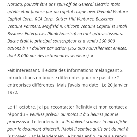
Nasdaq, pouvait être une spin-off de General Electric, mais
qu’elle était financé par du capital-risque avec Diebold Venture
Capital Corp., RCA Corp., Sutter Hill Ventures, Bessemer
Venture Partners, Mayfield II, Citicorp Venture Capital et Small
Business Enterprises (Bank America) en tant qu’investisseurs,
Bache était le principal souscripteur et a vendu 360 000
actions à 14 dollars par action (352 000 nouvellement émises,
dont 8 000 par des actionnaires vendeurs). »
Fait intéressant, il existe des informations mélangeant 2
introductions en bourse différentes pour ne pas dire 2
entreprises différentes. Mais j’avais ma date ! Le 20 janvier
1972.
Le 11 octobre, j’ai pu recontacter Refinitiv et mon contact a
répondu
« Veuillez prévoir au moins 2 à 3 heures pour le
processus »
. Le lendemain,
« ils doivent scanner la microfiche
pour le document d’Intersil. [Mais] il semble qu’ils ont du mal à
le trouver. »
Et le lendemain, je l’avais enfin, ce qui a rendu