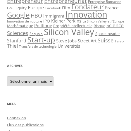
Entrepreneur
Entrepreneuriat
Entreprise Romande
Fondateur
Europe
France
Film
Equity
Facebook
EPFL
Innovation
Google
HBO
Immigrant
Kleiner Perkins
IPO
Innovation de rupture
La Silicon Valley et l'Europe
Science
Politique
Mathématique
Propriété intellectuelle
Risque
Silicon Valley
Sciences
Space Invader
Sequoia
Start-up
Suisse
Stanford
Steve Jobs
Street Art
Taleb
Thiel
Universités
Transfert de technologie
ARCHIVES
Archives
MÉTA
Connexion
Flux des publications