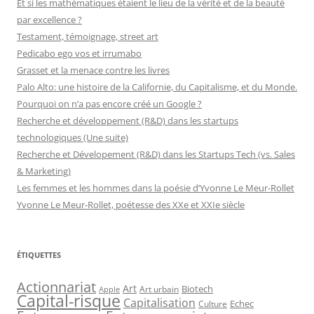
Et si les mathématiques étaient le lieu de la vérité et de la beauté
par excellence ?
Testament, témoignage, street art
Pedicabo ego vos et irrumabo
Grasset et la menace contre les livres
Palo Alto: une histoire de la Californie, du Capitalisme, et du Monde.
Pourquoi on n’a pas encore créé un Google ?
Recherche et développement (R&D) dans les startups
technologiques (Une suite)
Recherche et Dévelopement (R&D) dans les Startups Tech (vs. Sales
& Marketing)
Les femmes et les hommes dans la poésie d’Yvonne Le Meur-Rollet
Yvonne Le Meur-Rollet, poétesse des XXe et XXIe siècle
ÉTIQUETTES
Actionnariat
Art
Art urbain
Biotech
Apple
Capital-risque
Capitalisation
Echec
Culture