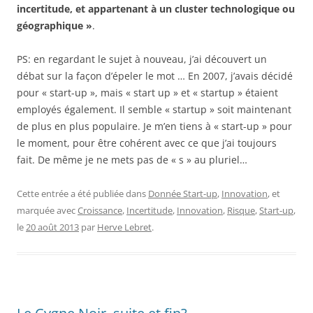
incertitude, et appartenant à un cluster technologique ou
géographique »
.
PS: en regardant le sujet à nouveau, j’ai découvert un
débat sur ​​la façon d’épeler le mot … En 2007, j’avais décidé
pour « start-up », mais « start up » et « startup » étaient
employés également. Il semble « startup » soit maintenant
de plus en plus populaire. Je m’en tiens à « start-up » pour
le moment, pour être cohérent avec ce que j’ai toujours
fait. De même je ne mets pas de « s » au pluriel…
Cette entrée a été publiée dans
Donnée Start-up
,
Innovation
, et
marquée avec
Croissance
,
Incertitude
,
Innovation
,
Risque
,
Start-up
,
le
20 août 2013
par
Herve Lebret
.