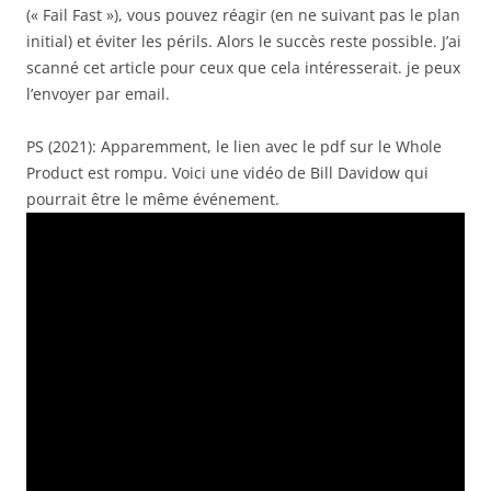
(« Fail Fast »), vous pouvez réagir (en ne suivant pas le plan
initial) et éviter les périls. Alors le succès reste possible. J’ai
scanné cet article pour ceux que cela intéresserait. je peux
l’envoyer par email.
PS (2021): Apparemment, le lien avec le pdf sur le Whole
Product est rompu. Voici une vidéo de Bill Davidow qui
pourrait être le même événement.