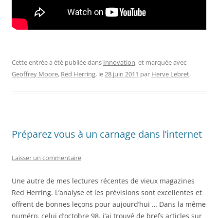
Cette entrée a été publiée dans
Innovation
, et marquée avec
Geoffrey Moore
,
Red Herring
, le
28 juin 2011
par
Herve Lebret
.
Préparez vous à un carnage dans l’internet
Laisser un commentaire
Une autre de mes lectures récentes de vieux magazines
Red Herring. L’analyse et les prévisions sont excellentes et
offrent de bonnes leçons pour aujourd’hui … Dans la même
numéro, celui d’octobre 98, j’ai trouvé de brefs articles sur