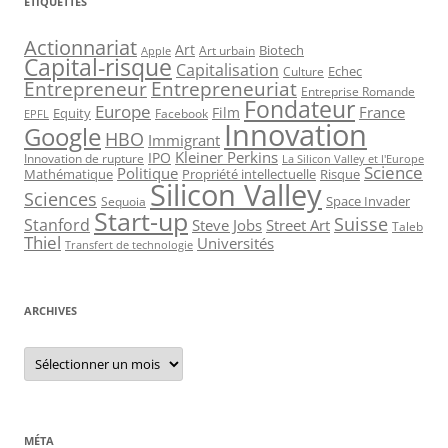
ÉTIQUETTES
Actionnariat
Art
Art urbain
Biotech
Apple
Capital-risque
Capitalisation
Echec
Culture
Entrepreneur
Entrepreneuriat
Entreprise Romande
Fondateur
Europe
France
Film
Equity
Facebook
EPFL
Innovation
Google
HBO
Immigrant
Kleiner Perkins
IPO
Innovation de rupture
La Silicon Valley et l'Europe
Science
Politique
Mathématique
Propriété intellectuelle
Risque
Silicon Valley
Sciences
Space Invader
Sequoia
Start-up
Suisse
Stanford
Steve Jobs
Street Art
Taleb
Thiel
Universités
Transfert de technologie
ARCHIVES
Archives
MÉTA