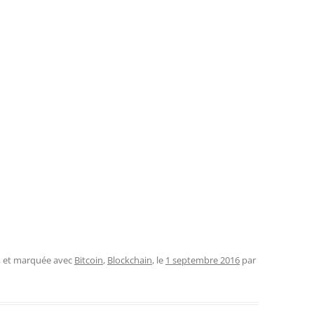
, et marquée avec
Bitcoin
,
Blockchain
, le
1 septembre 2016
par