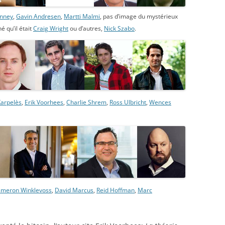
inney
,
Gavin Andresen
,
Martti Malmi
, pas d’image du mystérieux
é qu’il était
Craig Wright
ou d’autres,
Nick Szabo
.
arpelès
,
Erik Voorhees
,
Charlie Shrem
,
Ross Ulbricht
,
Wences
ameron Winklevoss
,
David Marcus
,
Reid Hoffman
,
Marc