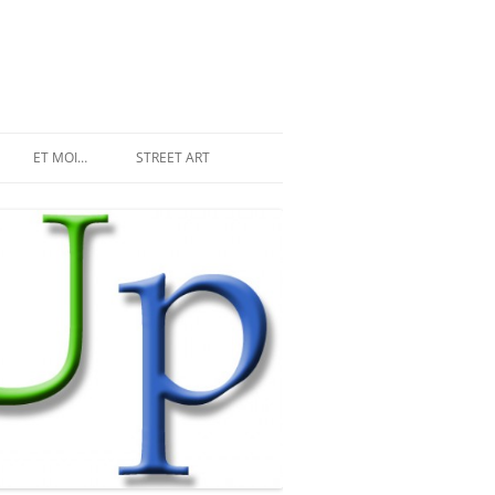
ET MOI…
STREET ART
LES INVASIONS RÉCENTES
SPACE INVADER À PARIS
MR DJOUL ET SES ALIENS
STREET ART À PARIS
PIXEL ART
DU STREET ART À NEW YORK
LAND ART ET STREET ART