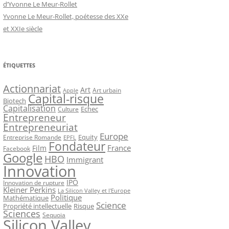
d’Yvonne Le Meur-Rollet
Yvonne Le Meur-Rollet, poétesse des XXe
et XXIe siècle
ÉTIQUETTES
Actionnariat
Art
Art urbain
Apple
Capital-risque
Biotech
Capitalisation
Echec
Culture
Entrepreneur
Entrepreneuriat
Europe
Equity
Entreprise Romande
EPFL
Fondateur
France
Film
Facebook
Google
HBO
Immigrant
Innovation
IPO
Innovation de rupture
Kleiner Perkins
La Silicon Valley et l'Europe
Politique
Mathématique
Science
Propriété intellectuelle
Risque
Sciences
Sequoia
Silicon Valley