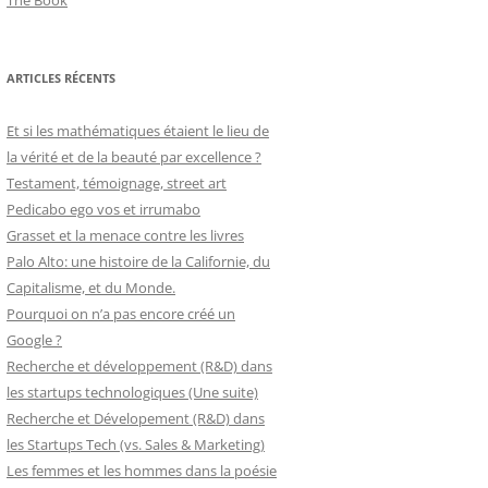
The Book
ARTICLES RÉCENTS
Et si les mathématiques étaient le lieu de
la vérité et de la beauté par excellence ?
Testament, témoignage, street art
Pedicabo ego vos et irrumabo
Grasset et la menace contre les livres
Palo Alto: une histoire de la Californie, du
Capitalisme, et du Monde.
Pourquoi on n’a pas encore créé un
Google ?
Recherche et développement (R&D) dans
les startups technologiques (Une suite)
Recherche et Dévelopement (R&D) dans
les Startups Tech (vs. Sales & Marketing)
Les femmes et les hommes dans la poésie