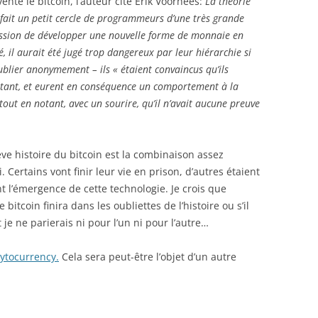
enté le bitcoin, l’auteur cite Erik Voorhees:
La théorie
n fait un petit cercle de programmeurs d’une très grande
mission de développer une nouvelle forme de monnaie en
é, il aurait été jugé trop dangereux par leur hiérarchie si
ublier anonymement – ils « étaient convaincus qu’ils
rtant, et eurent en conséquence un comportement à la
 tout en notant, avec un sourire, qu’il n’avait aucune preuve
ève histoire du bitcoin est la combinaison assez
 Certains vont finir leur vie en prison, d’autres étaient
nt l’émergence de cette technologie. Je crois que
bitcoin finira dans les oubliettes de l’histoire ou s’il
je ne parierais ni pour l’un ni pour l’autre…
ytocurrency.
Cela sera peut-être l’objet d’un autre