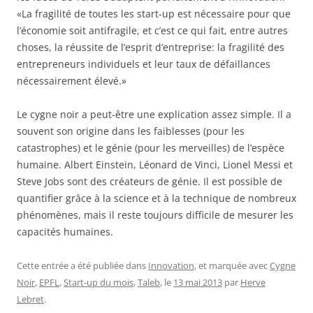
«La fragilité de toutes les start-up est nécessaire pour que
l’économie soit antifragile, et c’est ce qui fait, entre autres
choses, la réussite de l’esprit d’entreprise: la fragilité des
entrepreneurs individuels et leur taux de défaillances
nécessairement élevé.»
Le cygne noir a peut-être une explication assez simple. Il a
souvent son origine dans les faiblesses (pour les
catastrophes) et le génie (pour les merveilles) de l’espèce
humaine. Albert Einstein, Léonard de Vinci, Lionel Messi et
Steve Jobs sont des créateurs de génie. Il est possible de
quantifier grâce à la science et à la technique de nombreux
phénomènes, mais il reste toujours difficile de mesurer les
capacités humaines.
Cette entrée a été publiée dans
Innovation
, et marquée avec
Cygne
Noir
,
EPFL
,
Start-up du mois
,
Taleb
, le
13 mai 2013
par
Herve
Lebret
.