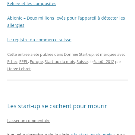
Eelcee et les composites
Abionic – Deux millions levés pour l’appareil à détecter les
allergies
Le registre du commerce suisse
Cette entrée a été publiée dans
Donnée Start-up
, et marquée avec
Echec
,
EPFL
,
Europe
,
Start-up du mois
,
Suisse
, le
6 août 2012
par
Herve Lebret
.
Les start-up se cachent pour mourir
Laisser un commentaire
Nouvelle chronique de la série
« la start-up du mois »
que