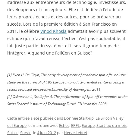
s’adresse aux entrepreneurs de technologie, investisseurs,
développeurs et concepteurs. Elle est dédiée à l’étude de
leurs propres échecs et des autres, pour se préparer au
succès. Lors de la première édition à San Francisco en
2011, le célèbre
Vinod Khosla
admettait avoir plus souvent
échoué qu’il n’avait réussi. L’échec n’est pas souhaitable, il
fait juste partie du système, et il serait grand temps de
l’intégrer. A quand une FailCon en Suisse?
[1] Sven H. De Cleyn, The early development of academic spin-offs: holistic
study on the survival of 185 European product-oriented ventures using a
resource-based perspective.University of Antwerpen, 2011
[2] Oskarsson I., Schläpfer A.,The performance of Spin-off companies at the
Swiss Federal Institute of Technology Zurich.ETH transfer 2008.
Cette entrée a été publiée dans
Donnée Start-up
,
La Silicon Valley
et l'Europe
, et marquée avec
Echec
,
EPFL
,
Europe
,
Start-up du mois
,
Suisse
,
Survie
, le
4 juin 2012
par
Herve Lebret
.