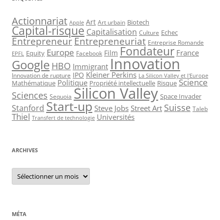
Actionnariat
Art
Art urbain
Biotech
Apple
Capital-risque
Capitalisation
Echec
Culture
Entrepreneur
Entrepreneuriat
Entreprise Romande
Fondateur
Europe
France
Film
Equity
Facebook
EPFL
Innovation
Google
HBO
Immigrant
Kleiner Perkins
IPO
Innovation de rupture
La Silicon Valley et l'Europe
Science
Politique
Mathématique
Propriété intellectuelle
Risque
Silicon Valley
Sciences
Space Invader
Sequoia
Start-up
Suisse
Stanford
Steve Jobs
Street Art
Taleb
Thiel
Universités
Transfert de technologie
ARCHIVES
Archives
MÉTA