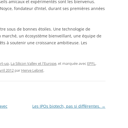
nseils amicaux et expérimentés sont les bienvenus.
 Noyce, fondateur d’Intel, durant ses premières années
tre sous de bonnes étoiles. Une technologie de
marché, un écosystème bienveillant, une équipe de
rêts à soutenir une croissance ambitieuse. Les
rt-up
,
La Silicon Valley et l'Europe
, et marquée avec
EPFL
,
vril 2012
par
Herve Lebret
.
avec
Les IPOs biotech, pas si différentes.
→