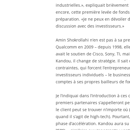
industrielles.», expliquait brièvemen
encore, cette première levée de fonds
préparation. «Je ne peux en dévoiler
discussion avec des investisseurs.»
Amin Shokrollahi n’en est pas à sa p
Qualcomm en 2009 – depuis 1998, elle a
avait le soutien de Cisco, Sony, TI, ma
Kandou, il change de stratégie. Il sait
contraintes, qui forcent l’entrepreneu
investisseurs individuels – le busines
comptes à ses propres bailleurs de fo
Je l’indiquai dans l’introduction à ces 
premiers partenaires s’appelleront peu
le client peut se trouver n’importe 
quand il s’agit de high-tech). Pourtant
phase d’accélération. Kandou aura su u