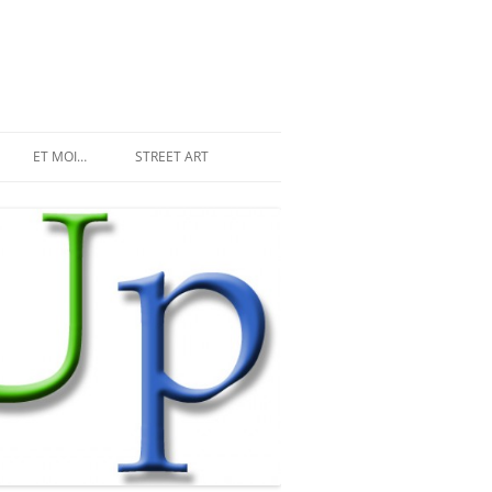
ET MOI…
STREET ART
LES INVASIONS RÉCENTES
SPACE INVADER À PARIS
MR DJOUL ET SES ALIENS
STREET ART À PARIS
PIXEL ART
DU STREET ART À NEW YORK
LAND ART ET STREET ART