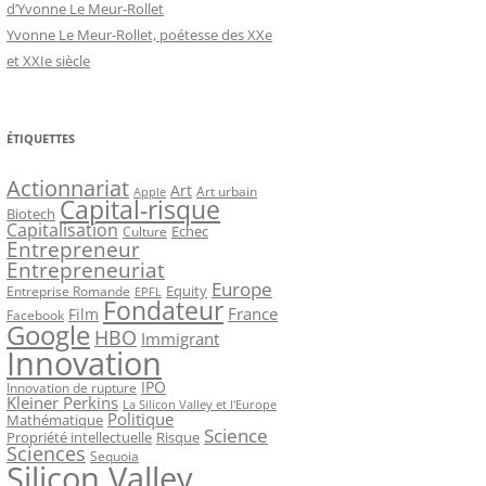
d’Yvonne Le Meur-Rollet
Yvonne Le Meur-Rollet, poétesse des XXe
et XXIe siècle
ÉTIQUETTES
Actionnariat
Art
Art urbain
Apple
Capital-risque
Biotech
Capitalisation
Echec
Culture
Entrepreneur
Entrepreneuriat
Europe
Equity
Entreprise Romande
EPFL
Fondateur
France
Film
Facebook
Google
HBO
Immigrant
Innovation
IPO
Innovation de rupture
Kleiner Perkins
La Silicon Valley et l'Europe
Politique
Mathématique
Science
Propriété intellectuelle
Risque
Sciences
Sequoia
Silicon Valley