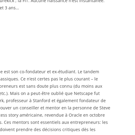
turekick ; la FIT. Aucune naissance n’est instantanée.
 et 3 ans…
ie est son co-fondateur et ex-étudiant. Le tandem
assiques. Ce n’est certes pas le plus courant – le
preneurs est sans doute plus connu (du moins aux
etc.). Mais on a peut-être oublié que Netscape fut
rk, professeur à Stanford et également fondateur de
trouver un conseiller et mentor en la personne de Steve
cess story américaine, revendue à Oracle en octobre
rs. Ces mentors sont essentiels aux entrepreneurs: les
 doivent prendre des décisions critiques dès les