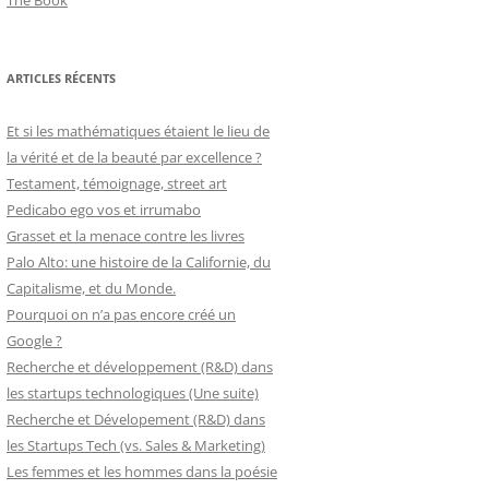
The Book
ARTICLES RÉCENTS
Et si les mathématiques étaient le lieu de
la vérité et de la beauté par excellence ?
Testament, témoignage, street art
Pedicabo ego vos et irrumabo
Grasset et la menace contre les livres
Palo Alto: une histoire de la Californie, du
Capitalisme, et du Monde.
Pourquoi on n’a pas encore créé un
Google ?
Recherche et développement (R&D) dans
les startups technologiques (Une suite)
Recherche et Dévelopement (R&D) dans
les Startups Tech (vs. Sales & Marketing)
Les femmes et les hommes dans la poésie