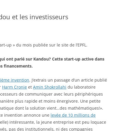
ou et les investisseurs
rt-up » du mois publiée sur le site de l’EPFL.
 qui ont parié sur Kandou? Cette start-up active dans
es financements.
lième invention
. J’extrais un passage d’un article publié
ar
Harm Cronie
et
Amin Shokrollahi
du laboratoire
rocesseurs de communiquer avec leurs périphériques
anière plus rapide et moins énergivore. Une petite
rmatique dont la solution vient…des mathématiques!».
ette invention annonce une
levée de 10 millions de
lle) intéressante, la jeune entreprise est peu loquace
ivés, pas des institutionnels, ni des compagnies