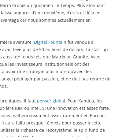
t Harm Cronie au quotidien Le Temps. Plus étonnant
 laisse augurer d’une deuxième, d’ores et déjà en
 davantage car nous sommes actuellement en
remière aventure.
Digital Fountai
n fut vendue à
vait levé plus de 50 millions de dollars. La start-up
is aussi de fonds tels que Matrix ou Granite. Avec
 que les investisseurs institutionnels ont des
r à avoir une stratégie plus mûre qu’avec des
s angel peut agir par passion, et ne doit pas rendre de
nds.
chroniques: il faut
penser global
. Pour Kandou, les
t-être IBM ou Intel. Si une innovation est assez forte,
où (mais malheureusement assez rarement en Europe,
, il aura fallu presque 18 mois pour passer à cette
tiliser la richesse de l’écosystème: le spin fund de