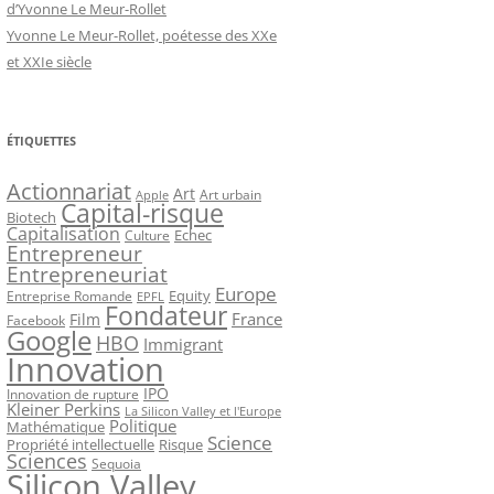
d’Yvonne Le Meur-Rollet
Yvonne Le Meur-Rollet, poétesse des XXe
et XXIe siècle
ÉTIQUETTES
Actionnariat
Art
Art urbain
Apple
Capital-risque
Biotech
Capitalisation
Echec
Culture
Entrepreneur
Entrepreneuriat
Europe
Equity
Entreprise Romande
EPFL
Fondateur
France
Film
Facebook
Google
HBO
Immigrant
Innovation
IPO
Innovation de rupture
Kleiner Perkins
La Silicon Valley et l'Europe
Politique
Mathématique
Science
Propriété intellectuelle
Risque
Sciences
Sequoia
Silicon Valley