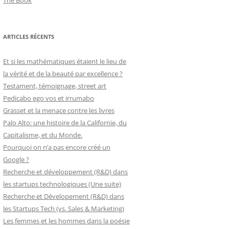
The Book
ARTICLES RÉCENTS
Et si les mathématiques étaient le lieu de
la vérité et de la beauté par excellence ?
Testament, témoignage, street art
Pedicabo ego vos et irrumabo
Grasset et la menace contre les livres
Palo Alto: une histoire de la Californie, du
Capitalisme, et du Monde.
Pourquoi on n’a pas encore créé un
Google ?
Recherche et développement (R&D) dans
les startups technologiques (Une suite)
Recherche et Dévelopement (R&D) dans
les Startups Tech (vs. Sales & Marketing)
Les femmes et les hommes dans la poésie