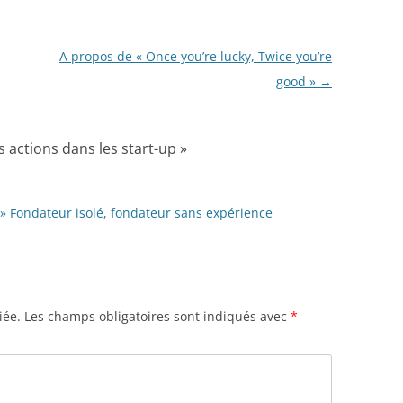
A propos de « Once you’re lucky, Twice you’re
good »
→
s actions dans les start-up
»
ve » Fondateur isolé, fondateur sans expérience
iée.
Les champs obligatoires sont indiqués avec
*