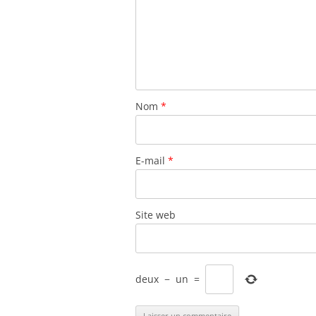
Nom
*
E-mail
*
Site web
deux
−
un
=