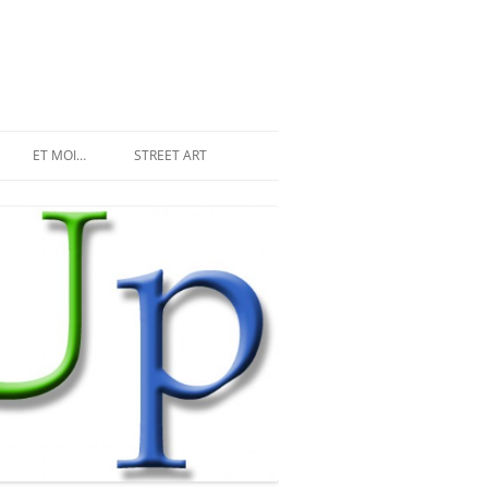
ET MOI…
STREET ART
LES INVASIONS RÉCENTES
SPACE INVADER À PARIS
MR DJOUL ET SES ALIENS
STREET ART À PARIS
PIXEL ART
DU STREET ART À NEW YORK
LAND ART ET STREET ART