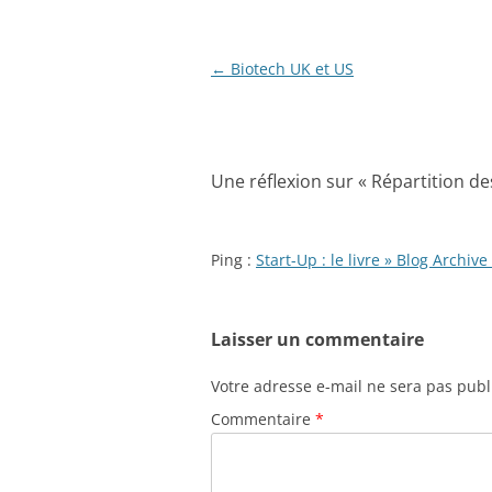
Navigation
←
Biotech UK et US
des
articles
Une réflexion sur «
Répartition de
Ping :
Start-Up : le livre » Blog Archi
Laisser un commentaire
Votre adresse e-mail ne sera pas publ
Commentaire
*