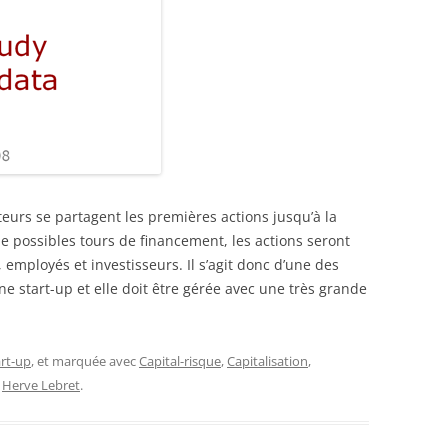
eurs se partagent les premières actions jusqu’à la
de possibles tours de financement, les actions seront
 employés et investisseurs. Il s’agit donc d’une des
e start-up et elle doit être gérée avec une très grande
rt-up
, et marquée avec
Capital-risque
,
Capitalisation
,
r
Herve Lebret
.