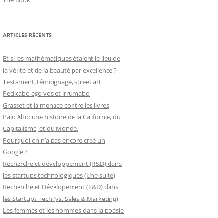
The Book
ARTICLES RÉCENTS
Et si les mathématiques étaient le lieu de
la vérité et de la beauté par excellence ?
Testament, témoignage, street art
Pedicabo ego vos et irrumabo
Grasset et la menace contre les livres
Palo Alto: une histoire de la Californie, du
Capitalisme, et du Monde.
Pourquoi on n’a pas encore créé un
Google ?
Recherche et développement (R&D) dans
les startups technologiques (Une suite)
Recherche et Dévelopement (R&D) dans
les Startups Tech (vs. Sales & Marketing)
Les femmes et les hommes dans la poésie