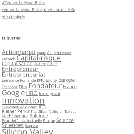
d’Yvonne Le Meur-Rollet
Yvonne Le Meur-Rollet, poétesse des XXe
et XXIe siècle
ÉTIQUETTES
Actionnariat
Art
Art urbain
Apple
Capital-risque
Biotech
Capitalisation
Echec
Culture
Entrepreneur
Entrepreneuriat
Europe
Equity
Entreprise Romande
EPFL
Fondateur
France
Film
Facebook
Google
HBO
Immigrant
Innovation
IPO
Innovation de rupture
Kleiner Perkins
La Silicon Valley et l'Europe
Politique
Mathématique
Science
Propriété intellectuelle
Risque
Sciences
Sequoia
Silicon Valley