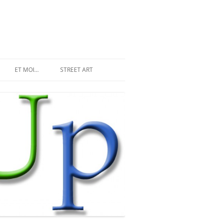
ET MOI…
STREET ART
LES INVASIONS RÉCENTES
SPACE INVADER À PARIS
MR DJOUL ET SES ALIENS
STREET ART À PARIS
PIXEL ART
DU STREET ART À NEW YORK
LAND ART ET STREET ART