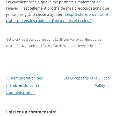
Un excellent article que je me permets simplement de
relayer. Il est tellement proche de mes préoccupations que
je n’ai pas grand chose à ajouter:
L’esprit startup naitrait-il
d’abord dans les couloirs d’universités et écoles ?
Cette entrée a été publiée dans
La Silicon Valley et l'Europe
, et
marquée avec
Universités
, le
19 avril 2011
par
Herve Lebret
.
Navigation
←
Rémunération des
Les Européens et la Silicon
des
membres du conseil
Valley
→
articles
d’administration
Laisser un commentaire