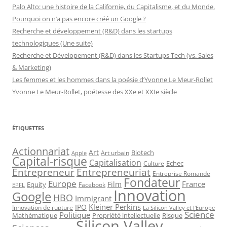
Palo Alto: une histoire de la Californie, du Capitalisme, et du Monde.
Pourquoi on n’a pas encore créé un Google ?
Recherche et développement (R&D) dans les startups
technologiques (Une suite)
Recherche et Dévelopement (R&D) dans les Startups Tech (vs. Sales
& Marketing)
Les femmes et les hommes dans la poésie d’Yvonne Le Meur-Rollet
Yvonne Le Meur-Rollet, poétesse des XXe et XXIe siècle
ÉTIQUETTES
Actionnariat
Art
Art urbain
Biotech
Apple
Capital-risque
Capitalisation
Echec
Culture
Entrepreneur
Entrepreneuriat
Entreprise Romande
Fondateur
Europe
France
Film
Equity
Facebook
EPFL
Innovation
Google
HBO
Immigrant
Kleiner Perkins
IPO
Innovation de rupture
La Silicon Valley et l'Europe
Science
Politique
Mathématique
Propriété intellectuelle
Risque
Silicon Valley