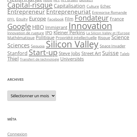
Apple
Capital-risque
Capitalisation
Echec
Culture
Entrepreneur
Entrepreneuriat
Entreprise Romande
Fondateur
Europe
France
Film
Equity
Facebook
EPFL
Innovation
Google
HBO
Immigrant
Kleiner Perkins
IPO
Innovation de rupture
La Silicon Valley et l'Europe
Science
Politique
Mathématique
Propriété intellectuelle
Risque
Silicon Valley
Sciences
Space Invader
Sequoia
Start-up
Suisse
Stanford
Steve Jobs
Street Art
Taleb
Thiel
Universités
Transfert de technologie
ARCHIVES
Archives
MÉTA
Connexion