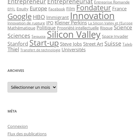
Entrepreneur
Entrepreneuriat
Entreprise Romande
Fondateur
Europe
France
Film
Equity
Facebook
EPFL
Innovation
Google
HBO
Immigrant
Kleiner Perkins
IPO
Innovation de rupture
La Silicon Valley et l'Europe
Science
Politique
Mathématique
Propriété intellectuelle
Risque
Silicon Valley
Sciences
Space Invader
Sequoia
Start-up
Suisse
Stanford
Steve Jobs
Street Art
Taleb
Thiel
Universités
Transfert de technologie
ARCHIVES
Archives
MÉTA
Connexion
Flux des publications