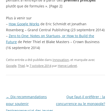
pensant à l’entreprise à partir des
premiers principes
plutôt que de formules ». [Page 2]
Plus à venir sur
–
How Google Works
de Eric Schmidt et Jonathan
Rosenberg – Grand Central Publishing (23 septembre 2014)
–
Zero to One: Notes on Startups, or How to Build the
Future
de Peter Thiel et Blake Masters – Crown Business
(16 septembre 2014)
Cette entrée a été publiée dans
Innovation
, et marquée avec
Google
,
Thiel
, le
7 octobre 2014
par
Herve Lebret
.
Navigation
←
Dix recommandations
Que faut-il préférer : la
des
pour soutenir
concurrence ou le monopole?
articles
l’entrepreneuriat des jeunes
→