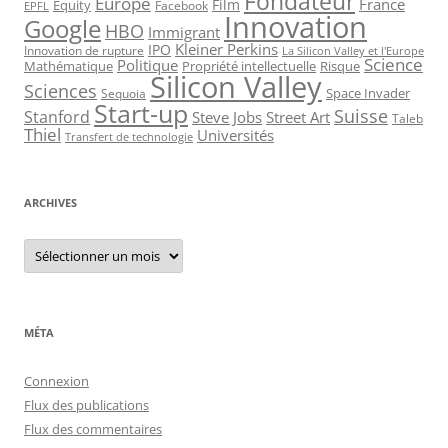
Fondateur
Europe
France
Film
Equity
Facebook
EPFL
Innovation
Google
HBO
Immigrant
Kleiner Perkins
IPO
Innovation de rupture
La Silicon Valley et l'Europe
Science
Politique
Mathématique
Propriété intellectuelle
Risque
Silicon Valley
Sciences
Space Invader
Sequoia
Start-up
Suisse
Stanford
Steve Jobs
Street Art
Taleb
Thiel
Universités
Transfert de technologie
ARCHIVES
Archives
MÉTA
Connexion
Flux des publications
Flux des commentaires