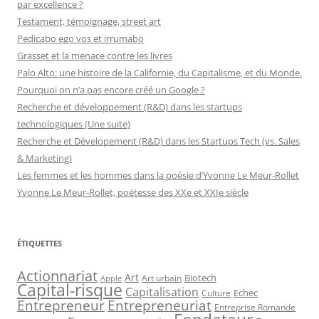
par excellence ?
Testament, témoignage, street art
Pedicabo ego vos et irrumabo
Grasset et la menace contre les livres
Palo Alto: une histoire de la Californie, du Capitalisme, et du Monde.
Pourquoi on n’a pas encore créé un Google ?
Recherche et développement (R&D) dans les startups
technologiques (Une suite)
Recherche et Dévelopement (R&D) dans les Startups Tech (vs. Sales
& Marketing)
Les femmes et les hommes dans la poésie d’Yvonne Le Meur-Rollet
Yvonne Le Meur-Rollet, poétesse des XXe et XXIe siècle
ÉTIQUETTES
Actionnariat
Art
Art urbain
Biotech
Apple
Capital-risque
Capitalisation
Echec
Culture
Entrepreneur
Entrepreneuriat
Entreprise Romande