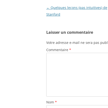
Navigation
←
Quelques leçons (pas intuitives) de
des
Stanford
articles
Laisser un commentaire
Votre adresse e-mail ne sera pas publ
Commentaire
*
Nom
*