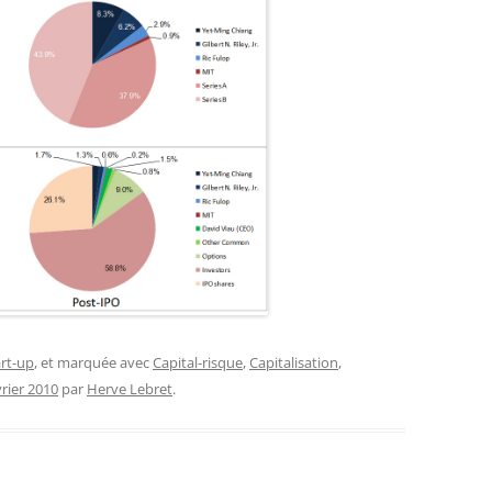
rt-up
, et marquée avec
Capital-risque
,
Capitalisation
,
vrier 2010
par
Herve Lebret
.