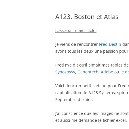
A123, Boston et Atlas
Laisser un commentaire
Je viens de rencontrer
Fred Destin
dan
avons tous les deux une passion pour 
Fred m’a dit qu’il aimait mes tables d
Synospsys
,
Genentech
,
Adobe
ou le
d
Voici donc un petit cadeau pour Fred q
capitalisation de A123 Systems, spin-o
Septembre dernier.
J’ai conscience que les images ne son
et aussi me demande le fichier excel.