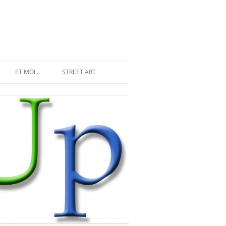
ET MOI…
STREET ART
LES INVASIONS RÉCENTES
SPACE INVADER À PARIS
MR DJOUL ET SES ALIENS
STREET ART À PARIS
PIXEL ART
DU STREET ART À NEW YORK
LAND ART ET STREET ART