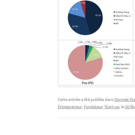
Cette entrée a été publiée dans
Donnée Sta
Entrepreneur
,
Fondateur
,
Start-up
, le
26 fé