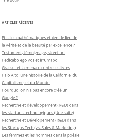
The Book
ARTICLES RÉCENTS
Et si les mathématiques étaient le lieu de
la vérité et de la beauté par excellence ?
Testament, témoignage, street art
Pedicabo ego vos et irrumabo
Grasset et la menace contre les livres
Palo Alto: une histoire de la Californie, du
Capitalisme, et du Monde.
Pourquoi on n’a pas encore créé un
Google ?
Recherche et développement (R&D) dans
les startups technologiques (Une suite)
Recherche et Dévelopement (R&D) dans
les Startups Tech (vs. Sales & Marketing)
Les femmes et les hommes dans la poésie