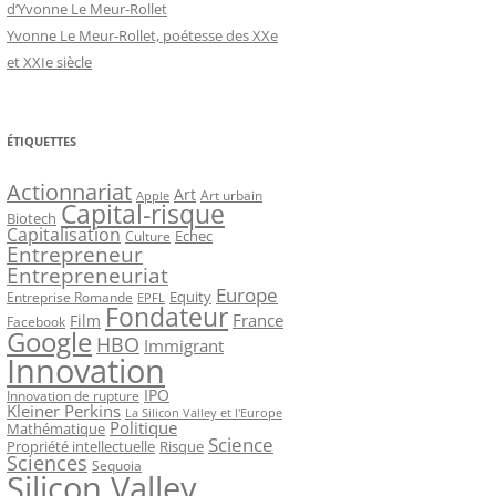
d’Yvonne Le Meur-Rollet
Yvonne Le Meur-Rollet, poétesse des XXe
et XXIe siècle
ÉTIQUETTES
Actionnariat
Art
Art urbain
Apple
Capital-risque
Biotech
Capitalisation
Echec
Culture
Entrepreneur
Entrepreneuriat
Europe
Equity
Entreprise Romande
EPFL
Fondateur
France
Film
Facebook
Google
HBO
Immigrant
Innovation
IPO
Innovation de rupture
Kleiner Perkins
La Silicon Valley et l'Europe
Politique
Mathématique
Science
Propriété intellectuelle
Risque
Sciences
Sequoia
Silicon Valley