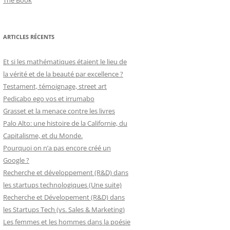
The Book
ARTICLES RÉCENTS
Et si les mathématiques étaient le lieu de
la vérité et de la beauté par excellence ?
Testament, témoignage, street art
Pedicabo ego vos et irrumabo
Grasset et la menace contre les livres
Palo Alto: une histoire de la Californie, du
Capitalisme, et du Monde.
Pourquoi on n’a pas encore créé un
Google ?
Recherche et développement (R&D) dans
les startups technologiques (Une suite)
Recherche et Dévelopement (R&D) dans
les Startups Tech (vs. Sales & Marketing)
Les femmes et les hommes dans la poésie