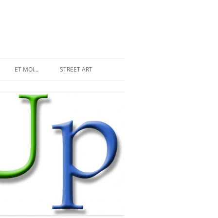
ET MOI…
STREET ART
LES INVASIONS RÉCENTES
SPACE INVADER À PARIS
MR DJOUL ET SES ALIENS
STREET ART À PARIS
PIXEL ART
DU STREET ART À NEW YORK
LAND ART ET STREET ART