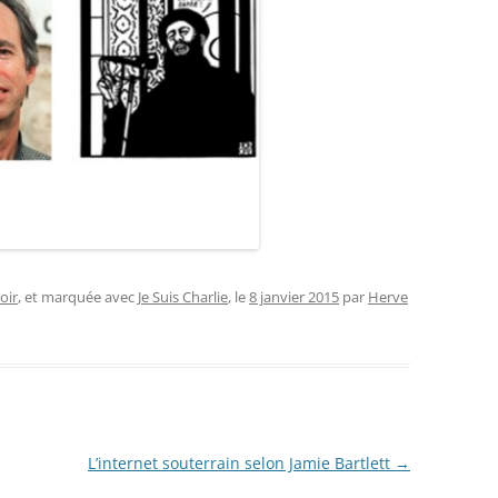
voir
, et marquée avec
Je Suis Charlie
, le
8 janvier 2015
par
Herve
L’internet souterrain selon Jamie Bartlett
→