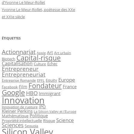
d’Yvonne Le Meur-Rollet
Yvonne Le Meur-Rollet, poétesse des XXe
et XXIe siècle
ÉTIQUETTES
Actionnariat
Art
Art urbain
Apple
Capital-risque
Biotech
Capitalisation
Echec
Culture
Entrepreneur
Entrepreneuriat
Europe
Equity
Entreprise Romande
EPFL
Fondateur
France
Film
Facebook
Google
HBO
Immigrant
Innovation
IPO
Innovation de rupture
Kleiner Perkins
La Silicon Valley et l'Europe
Politique
Mathématique
Science
Propriété intellectuelle
Risque
Sciences
Sequoia
Silicon Valley