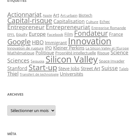
ÉTIQUETTES
Actionnariat
Art
Art urbain
Biotech
Apple
Capital-risque
Capitalisation
Echec
Culture
Entrepreneur
Entrepreneuriat
Entreprise Romande
Fondateur
Europe
France
Film
Equity
Facebook
EPFL
Innovation
Google
HBO
Immigrant
Kleiner Perkins
IPO
Innovation de rupture
La Silicon Valley et l'Europe
Science
Politique
Mathématique
Propriété intellectuelle
Risque
Silicon Valley
Sciences
Space Invader
Sequoia
Start-up
Suisse
Stanford
Steve Jobs
Street Art
Taleb
Thiel
Universités
Transfert de technologie
ARCHIVES
Archives
MÉTA