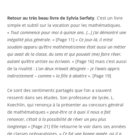
Retour au très beau livre de Sylvia Serfaty
. C’est un livre
simple et subtil sur la vocation pour les mathématiques.
« Tout commence pour moi à quinze ans. […] j’ai démontré une
inégalité plus générale. »
[Page 11]
« Ce jour-là, il m’est
soudain apparu qu’être mathématicienne était aussi un métier
qui avait de la classe, du sens et qui pouvait (me) faire rêver,
autant qu’être artiste ou écrivain. »
[Page 16] mais c’est aussi
de la rivalité :
L’un deux m’avait désignée – je l’avais appris
indirectement – comme « la fille à abattre »
. [Page 19]
Ce sont des sentiments partagés que l’on a souvent
ressenti dans ses études. Son professeur de lycée, L.
Koechlin, qui renonça à la présenter au concours général
de mathématiques
« peut-être ce à quoi il nous a fait
renoncer, c’était à la possibilité de rêver un peu plus
longtemps »
[Page 21] Elle retourne le voir dans ses années
de classes préparatoires.
« Ce fut une bonne année, où il a