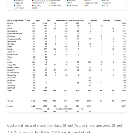
Cette entrée a été publiée dans
Street Art
, et marquée avec
Street
Art
,
Testament
, le
19 juin 2026
par
Hervé Lebret
.