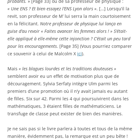
probants.
» [Page 33] ou de sa professeur de physique :
« Une ENS ? Et bien essayez l’ENS Lyon alors »
. […] Lorsqu’il la
revit, son professeur de M’ lui serra la main courtoisement
en la félicitant.
Notre professeur de physique lui lança en
guise d’au revoir « Faites avancer les femmes alors ! » S’était-
elle appliqué à elle-même cette injonction ? C’était un peu tard
pour les encouragements
. [Page 35] (Vous pourriez comparer
ce souvenir à celui de Malcolm X
ici
).
Mais
« les blagues lourdes et les traditions douteuses »
semblent avoir eu un effet de motivation plus que de
découragement. Sylvia Serfaty intègre Ulm parmi les
premiers d’une promotion où il n’y avait jamais eu autant
de filles. Six sur 42. Parmi les 4 qui poursuivirent dans les
mathématiques, 3 étaient filles de mathématiciens. Le
transfuge de classe peut exister de bien des manières.
Je ne sais pas si le livre parlera à toutes et tous de la même
manière, évidemment pas, la remarque est un peu bête !