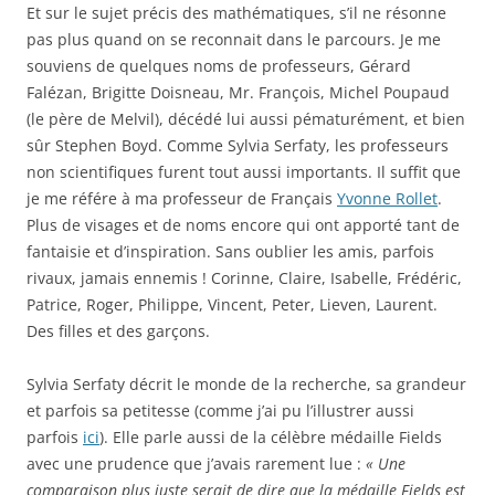
Et sur le sujet précis des mathématiques, s’il ne résonne
pas plus quand on se reconnait dans le parcours. Je me
souviens de quelques noms de professeurs, Gérard
Falézan, Brigitte Doisneau, Mr. François, Michel Poupaud
(le père de Melvil), décédé lui aussi pématurément, et bien
sûr Stephen Boyd. Comme Sylvia Serfaty, les professeurs
non scientifiques furent tout aussi importants. Il suffit que
je me référe à ma professeur de Français
Yvonne Rollet
.
Plus de visages et de noms encore qui ont apporté tant de
fantaisie et d’inspiration. Sans oublier les amis, parfois
rivaux, jamais ennemis ! Corinne, Claire, Isabelle, Frédéric,
Patrice, Roger, Philippe, Vincent, Peter, Lieven, Laurent.
Des filles et des garçons.
Sylvia Serfaty décrit le monde de la recherche, sa grandeur
et parfois sa petitesse (comme j’ai pu l’illustrer aussi
parfois
ici
). Elle parle aussi de la célèbre médaille Fields
avec une prudence que j’avais rarement lue :
« Une
comparaison plus juste serait de dire que la médaille Fields est