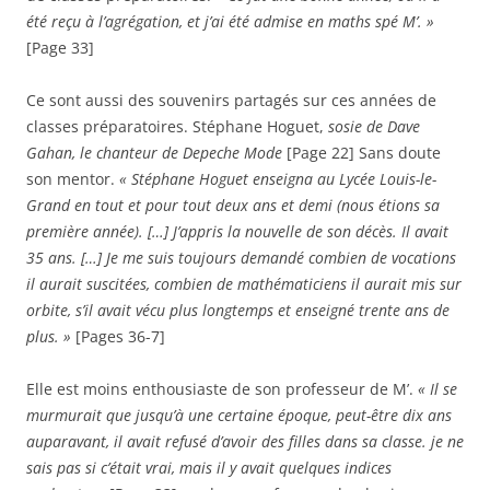
été reçu à l’agrégation, et j’ai été admise en maths spé M’. »
[Page 33]
Ce sont aussi des souvenirs partagés sur ces années de
classes préparatoires. Stéphane Hoguet,
sosie de Dave
Gahan, le chanteur de Depeche Mode
[Page 22] Sans doute
son mentor.
« Stéphane Hoguet enseigna au Lycée Louis-le-
Grand en tout et pour tout deux ans et demi (nous étions sa
première année). […] J’appris la nouvelle de son décès. Il avait
35 ans. […] Je me suis toujours demandé combien de vocations
il aurait suscitées, combien de mathématiciens il aurait mis sur
orbite, s’il avait vécu plus longtemps et enseigné trente ans de
plus. »
[Pages 36-7]
Elle est moins enthousiaste de son professeur de M’.
« Il se
murmurait que jusqu’à une certaine époque, peut-être dix ans
auparavant, il avait refusé d’avoir des filles dans sa classe. je ne
sais pas si c’était vrai, mais il y avait quelques indices