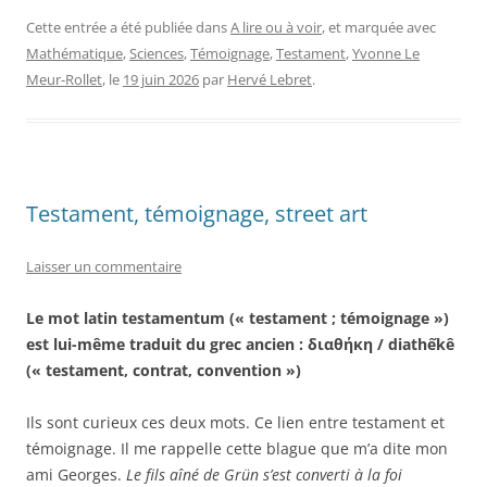
Cette entrée a été publiée dans
A lire ou à voir
, et marquée avec
Mathématique
,
Sciences
,
Témoignage
,
Testament
,
Yvonne Le
Meur-Rollet
, le
19 juin 2026
par
Hervé Lebret
.
Testament, témoignage, street art
Laisser un commentaire
Le mot latin testamentum (« testament ; témoignage »)
est lui-même traduit du grec ancien : διαθήκη / diathếkê
(« testament, contrat, convention »)
Ils sont curieux ces deux mots. Ce lien entre testament et
témoignage. Il me rappelle cette blague que m’a dite mon
ami Georges.
Le fils aîné de Grün s’est converti à la foi